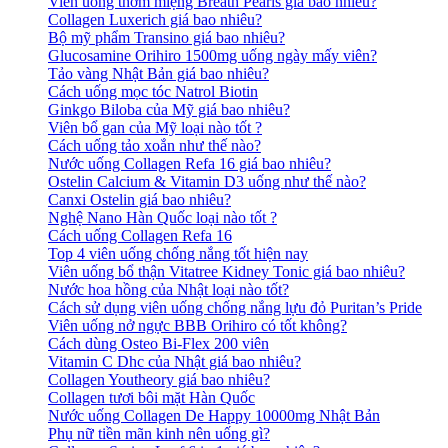
Viên uống thơm miệng Breath Pearls giá bao nhiêu?
Collagen Luxerich giá bao nhiêu?
Bộ mỹ phẩm Transino giá bao nhiêu?
Glucosamine Orihiro 1500mg uống ngày mấy viên?
Tảo vàng Nhật Bản giá bao nhiêu?
Cách uống mọc tóc Natrol Biotin
Ginkgo Biloba của Mỹ giá bao nhiêu?
Viên bổ gan của Mỹ loại nào tốt ?
Cách uống tảo xoắn như thế nào?
Nước uống Collagen Refa 16 giá bao nhiêu?
Ostelin Calcium & Vitamin D3 uống như thế nào?
Canxi Ostelin giá bao nhiêu?
Nghệ Nano Hàn Quốc loại nào tốt ?
Cách uống Collagen Refa 16
Top 4 viên uống chống nắng tốt hiện nay
Viên uống bổ thận Vitatree Kidney Tonic giá bao nhiêu?
Nước hoa hồng của Nhật loại nào tốt?
Cách sử dụng viên uống chống nắng lựu đỏ Puritan’s Pride
Viên uống nở ngực BBB Orihiro có tốt không?
Cách dùng Osteo Bi-Flex 200 viên
Vitamin C Dhc của Nhật giá bao nhiêu?
Collagen Youtheory giá bao nhiêu?
Collagen tươi bôi mặt Hàn Quốc
Nước uống Collagen De Happy 10000mg Nhật Bản
Phụ nữ tiền mãn kinh nên uống gì?