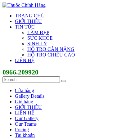
TRANG CHỦ
GIỚI THIỆU
TIN TỨC
LÀM ĐẸP
SỨC KHỎE
SINH LÝ
HỖ TRỢ CÂN NẶNG
HỖ TRỢ CHIỀU CAO
LIÊN HỆ
0966.209920
Cửa hàng
Gallery Details
Giỏ hàng
GIỚI THIỆU
LIÊN HỆ
Our Gallery
Our Teams
Pricing
Tài khoản