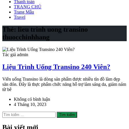
Thanh toán
TRANG CHỦ
Trang Mẫu
Travel
Thẻ:
lieu trinh uong transino
thuocchinhhang
Tác giả admin
Liệu Trình Uống Transino 240 Viên?
Viên uống Transino là dòng sản phẩm được nhiều tín đồ làm đẹp
săn đón. Đây là thực phẩm chức năng hỗ trợ làm sáng da, giảm nám
từ bê
Không có bình luận
4 Tháng 10, 2023
Tìm
kiếm
cho:
Bài viết mới