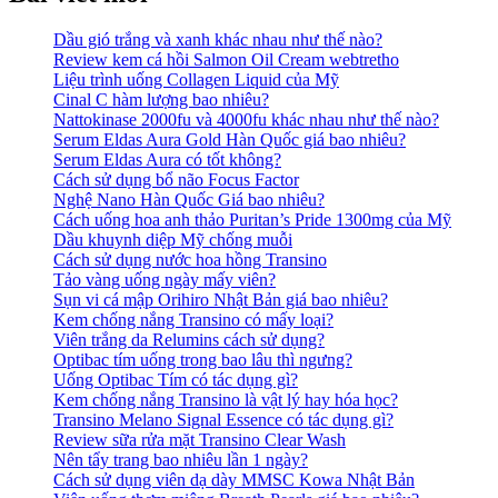
Dầu gió trắng và xanh khác nhau như thế nào?
Review kem cá hồi Salmon Oil Cream webtretho
Liệu trình uống Collagen Liquid của Mỹ
Cinal C hàm lượng bao nhiêu?
Nattokinase 2000fu và 4000fu khác nhau như thế nào?
Serum Eldas Aura Gold Hàn Quốc giá bao nhiêu?
Serum Eldas Aura có tốt không?
Cách sử dụng bổ não Focus Factor
Nghệ Nano Hàn Quốc Giá bao nhiêu?
Cách uống hoa anh thảo Puritan’s Pride 1300mg của Mỹ
Dầu khuynh diệp Mỹ chống muỗi
Cách sử dụng nước hoa hồng Transino
Tảo vàng uống ngày mấy viên?
Sụn vi cá mập Orihiro Nhật Bản giá bao nhiêu?
Kem chống nắng Transino có mấy loại?
Viên trắng da Relumins cách sử dụng?
Optibac tím uống trong bao lâu thì ngưng?
Uống Optibac Tím có tác dụng gì?
Kem chống nắng Transino là vật lý hay hóa học?
Transino Melano Signal Essence có tác dụng gì?
Review sữa rửa mặt Transino Clear Wash
Nên tẩy trang bao nhiêu lần 1 ngày?
Cách sử dụng viên dạ dày MMSC Kowa Nhật Bản