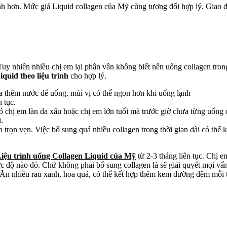
mạnh hơn. Mức giá Liquid collagen của Mỹ cũng tương đối hợp lý. Gia
uy nhiên nhiều chị em lại phân vân không biết nên uống collagen trong 
iquid theo liệu trình
cho hợp lý.
a thêm nước để uống. mùi vị có thể ngon hơn khi uống lạnh
 tục.
chị em làn da xấu hoặc chị em lớn tuổi mà trước giờ chưa từng uống co
.
trọn vẹn. Việc bổ sung quá nhiều collagen trong thời gian dài có thể k
iệu trình uống Collagen Liquid của Mỹ
từ 2-3 tháng liên tục. Chị 
c độ nào đó. Chứ không phải bổ sung collagen là sẽ giải quyết mọi v
 Ăn nhiều rau xanh, hoa quả, có thể kết hợp thêm kem dưỡng đêm mỗi tố