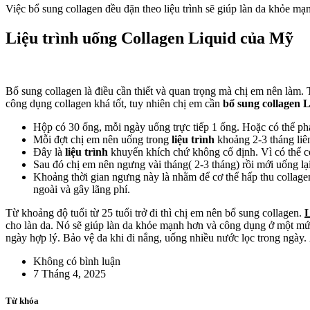
Việc bổ sung collagen đều đặn theo liệu trình sẽ giúp làn da khỏe 
Liệu trình uống Collagen Liquid của Mỹ
Bổ sung collagen là điều cần thiết và quan trọng mà chị em nên làm. T
công dụng collagen khá tốt, tuy nhiên chị em cần
bổ sung collagen L
Hộp có 30 ống, mỗi ngày uống trực tiếp 1 ống. Hoặc có thể ph
Mỗi đợt chị em nên uống trong
liệu trình
khoảng 2-3 tháng liên
Đây là
liệu trình
khuyến khích chứ không cố định. Vì có thể có 
Sau đó chị em nên ngưng vài tháng( 2-3 tháng) rồi mới uống lại
Khoảng thời gian ngưng này là nhằm để cơ thể hấp thu collagen 
ngoài và gây lãng phí.
Từ khoảng độ tuổi từ 25 tuổi trở đi thì chị em nên bổ sung collagen.
L
cho làn da. Nó sẽ giúp làn da khỏe mạnh hơn và công dụng ở một mứ
ngày hợp lý. Bảo vệ da khi đi nắng, uống nhiều nước lọc trong ngày.
Không có bình luận
7 Tháng 4, 2025
Từ khóa