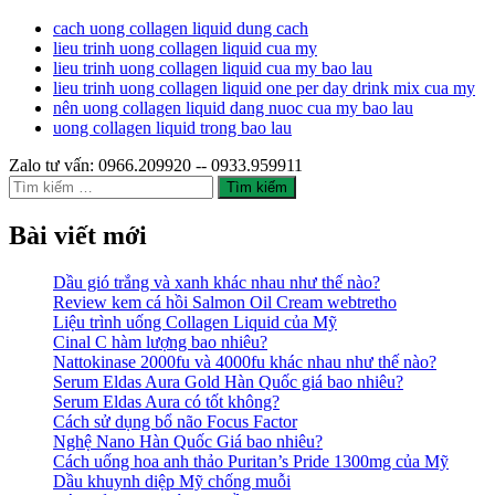
cach uong collagen liquid dung cach
lieu trinh uong collagen liquid cua my
lieu trinh uong collagen liquid cua my bao lau
lieu trinh uong collagen liquid one per day drink mix cua my
nên uong collagen liquid dang nuoc cua my bao lau
uong collagen liquid trong bao lau
Zalo tư vấn: 0966.209920 -- 0933.959911
Tìm
kiếm
cho:
Bài viết mới
Dầu gió trắng và xanh khác nhau như thế nào?
Review kem cá hồi Salmon Oil Cream webtretho
Liệu trình uống Collagen Liquid của Mỹ
Cinal C hàm lượng bao nhiêu?
Nattokinase 2000fu và 4000fu khác nhau như thế nào?
Serum Eldas Aura Gold Hàn Quốc giá bao nhiêu?
Serum Eldas Aura có tốt không?
Cách sử dụng bổ não Focus Factor
Nghệ Nano Hàn Quốc Giá bao nhiêu?
Cách uống hoa anh thảo Puritan’s Pride 1300mg của Mỹ
Dầu khuynh diệp Mỹ chống muỗi