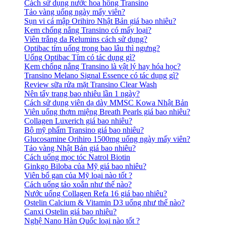
Cách sử dụng nước hoa hồng Transino
Tảo vàng uống ngày mấy viên?
Sụn vi cá mập Orihiro Nhật Bản giá bao nhiêu?
Kem chống nắng Transino có mấy loại?
Viên trắng da Relumins cách sử dụng?
Optibac tím uống trong bao lâu thì ngưng?
Uống Optibac Tím có tác dụng gì?
Kem chống nắng Transino là vật lý hay hóa học?
Transino Melano Signal Essence có tác dụng gì?
Review sữa rửa mặt Transino Clear Wash
Nên tẩy trang bao nhiêu lần 1 ngày?
Cách sử dụng viên dạ dày MMSC Kowa Nhật Bản
Viên uống thơm miệng Breath Pearls giá bao nhiêu?
Collagen Luxerich giá bao nhiêu?
Bộ mỹ phẩm Transino giá bao nhiêu?
Glucosamine Orihiro 1500mg uống ngày mấy viên?
Tảo vàng Nhật Bản giá bao nhiêu?
Cách uống mọc tóc Natrol Biotin
Ginkgo Biloba của Mỹ giá bao nhiêu?
Viên bổ gan của Mỹ loại nào tốt ?
Cách uống tảo xoắn như thế nào?
Nước uống Collagen Refa 16 giá bao nhiêu?
Ostelin Calcium & Vitamin D3 uống như thế nào?
Canxi Ostelin giá bao nhiêu?
Nghệ Nano Hàn Quốc loại nào tốt ?