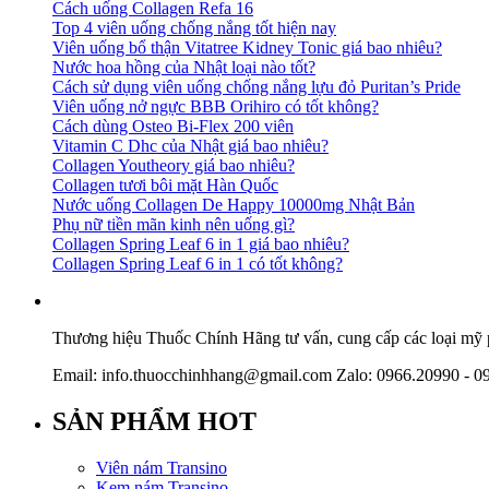
Cách uống Collagen Refa 16
Top 4 viên uống chống nắng tốt hiện nay
Viên uống bổ thận Vitatree Kidney Tonic giá bao nhiêu?
Nước hoa hồng của Nhật loại nào tốt?
Cách sử dụng viên uống chống nắng lựu đỏ Puritan’s Pride
Viên uống nở ngực BBB Orihiro có tốt không?
Cách dùng Osteo Bi-Flex 200 viên
Vitamin C Dhc của Nhật giá bao nhiêu?
Collagen Youtheory giá bao nhiêu?
Collagen tươi bôi mặt Hàn Quốc
Nước uống Collagen De Happy 10000mg Nhật Bản
Phụ nữ tiền mãn kinh nên uống gì?
Collagen Spring Leaf 6 in 1 giá bao nhiêu?
Collagen Spring Leaf 6 in 1 có tốt không?
Thương hiệu Thuốc Chính Hãng tư vấn, cung cấp các loại mỹ ph
Email: info.thuocchinhhang@gmail.com Zalo: 0966.20990 - 0
SẢN PHẨM HOT
Viên nám Transino
Kem nám Transino