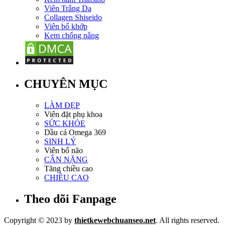
Viên Trắng Da
Collagen Shiseido
Viên bổ khớp
Kem chống nắng
CHUYÊN MỤC
LÀM ĐẸP
Viên đặt phụ khoa
SỨC KHỎE
Dầu cá Omega 369
SINH LÝ
Viên bổ não
CÂN NẶNG
Tăng chiều cao
CHIỀU CAO
Theo dõi Fanpage
Copyright © 2023 by
thietkewebchuanseo.net
. All rights reserved.