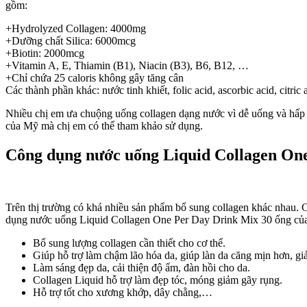
gồm:
+Hydrolyzed Collagen: 4000mg
+Dưỡng chất Silica: 6000mcg
+Biotin: 2000mcg
+Vitamin A, E, Thiamin (B1), Niacin (B3), B6, B12, …
+Chỉ chứa 25 caloris không gây tăng cân
Các thành phần khác: nước tinh khiết, folic acid, ascorbic acid, citric 
Nhiều chị em ưa chuộng uống collagen dạng nước vì dễ uống và hấp
của Mỹ mà chị em có thể tham khảo sử dụng.
Công dụng nước uống Liquid Collagen On
Trên thị trường có khá nhiều sản phẩm bổ sung collagen khác nhau.
dụng nước uống Liquid Collagen One Per Day Drink Mix 30 ống của
Bổ sung lượng collagen cần thiết cho cơ thể.
Giúp hỗ trợ làm chậm lão hóa da, giúp làn da căng mịn hơn, g
Làm sáng đẹp da, cải thiện độ ẩm, đàn hồi cho da.
Collagen Liquid hỗ trợ làm đẹp tóc, móng giảm gãy rụng.
Hỗ trợ tốt cho xương khớp, dây chằng,…