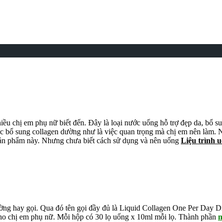
u chị em phụ nữ biết đến. Đây là loại nước uống hỗ trợ đẹp da, bổ sun
 Việc bổ sung collagen dường như là việc quan trọng mà chị em nên l
sản phẩm này. Nhưng chưa biết cách sử dụng và nên uống
Liệu trình 
ường hay gọi. Qua đó tên gọi đầy đủ là Liquid Collagen One Per Day D
cho chị em phụ nữ. Mỗi hộp có 30 lọ uống x 10ml mỗi lọ. Thành phần
n