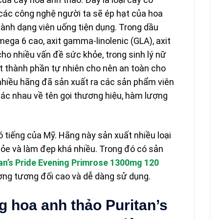
các công nghệ người ta sẽ ép hạt của hoa
ành dạng viên uống tiện dụng. Trong dầu
ega 6 cao, axit gamma-linolenic (GLA), axit
t cho nhiều vấn đề sức khỏe, trong sinh lý nữ
ất thành phần tự nhiên cho nên an toàn cho
 nhiều hãng đã sản xuất ra các sản phẩm viên
ác nhau về tên gọi thương hiệu, hàm lượng
ó tiếng của Mỹ. Hãng này sản xuất nhiều loại
ỏe và làm đẹp khá nhiều. Trong đó có sản
tan’s Pride Evening Primrose 1300mg 120
ợng tương đối cao và dễ dàng sử dụng.
 hoa anh thảo Puritan’s