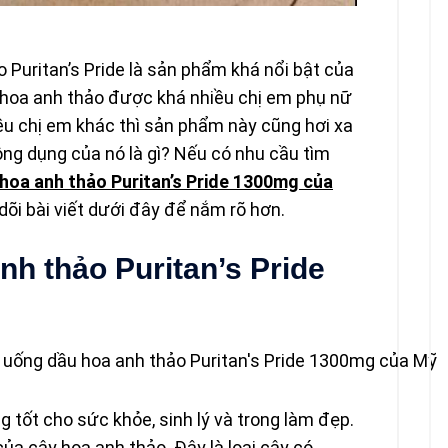
o Puritan’s Pride là sản phẩm khá nổi bật của
 hoa anh thảo được khá nhiều chị em phụ nữ
iều chị em khác thì sản phẩm này cũng hơi xa
công dụng của nó là gì? Nếu có nhu cầu tìm
hoa anh thảo Puritan’s Pride 1300mg của
dõi bài viết dưới đây để nắm rõ hơn.
nh thảo Puritan’s Pride
 tốt cho sức khỏe, sinh lý và trong làm đẹp.
ủa cây hoa anh thảo. Đây là loại cây có