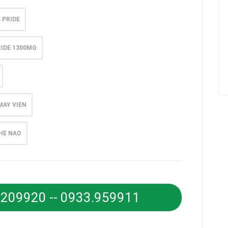
 PRIDE
IDE 1300MG
MAY VIEN
HE NAO
6.209920 -- 0933.959911