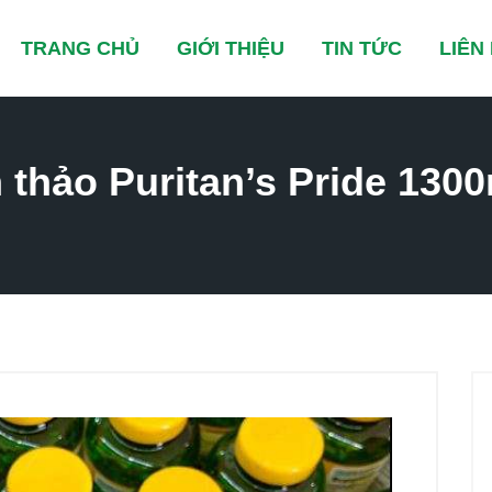
TRANG CHỦ
GIỚI THIỆU
TIN TỨC
LIÊN
 thảo Puritan’s Pride 130