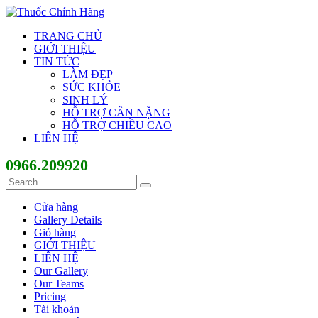
TRANG CHỦ
GIỚI THIỆU
TIN TỨC
LÀM ĐẸP
SỨC KHỎE
SINH LÝ
HỖ TRỢ CÂN NẶNG
HỖ TRỢ CHIỀU CAO
LIÊN HỆ
0966.209920
Cửa hàng
Gallery Details
Giỏ hàng
GIỚI THIỆU
LIÊN HỆ
Our Gallery
Our Teams
Pricing
Tài khoản