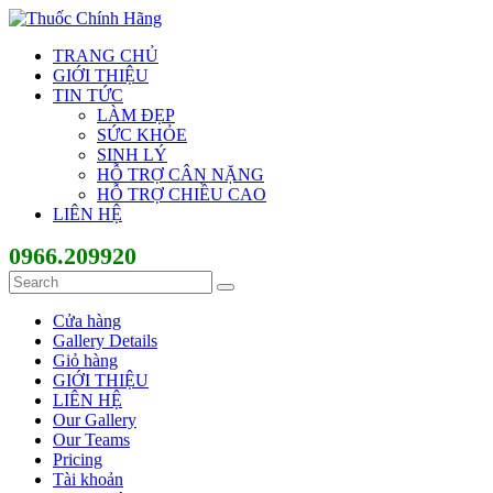
TRANG CHỦ
GIỚI THIỆU
TIN TỨC
LÀM ĐẸP
SỨC KHỎE
SINH LÝ
HỖ TRỢ CÂN NẶNG
HỖ TRỢ CHIỀU CAO
LIÊN HỆ
0966.209920
Cửa hàng
Gallery Details
Giỏ hàng
GIỚI THIỆU
LIÊN HỆ
Our Gallery
Our Teams
Pricing
Tài khoản