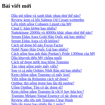
cho:
Bài viết mới
Dầu gió trắng và xanh khác nhau như thế nào?
Review kem cá hồi Salmon Oil Cream webtretho
Liệu trình uống Collagen Liquid của Mỹ
Cinal C hàm lượng bao nhiêu?
Nattokinase 2000fu và 4000fu khác nhau như thế nào?
Serum Eldas Aura Gold Hàn Quốc giá bao nhiêu?
Serum Eldas Aura có tốt không?
Cách sử dụng bổ não Focus Factor
Nghệ Nano Hàn Quốc Giá bao nhiêu?
Cách uống hoa anh thảo Puritan’s Pride 1300mg của Mỹ
Dầu khuynh diệp Mỹ chống muỗi
Cách sử dụng nước hoa hồng Transino
Tảo vàng uống ngày mấy viên?
Sụn vi cá mập Orihiro Nhật Bản giá bao nhiêu?
Kem chống nắng Transino có mấy loại?
Viên trắng da Relumins cách sử dụng?
Optibac tím uống trong bao lâu thì ngưng?
Uống Optibac Tím có tác dụng gì?
Kem chống nắng Transino là vật lý hay hóa học?
Transino Melano Signal Essence có tác dụng gì?
Review sữa rửa mặt Transino Clear Wash
Nên tẩy trang bao nhiêu lần 1 ngày?