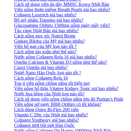
Cách sử dụng viên dạ dày MMSC Kowa Nhật Bản
Viên uống thơm miệng Breath Pearls giá bao nhiêu?
Collagen Luxerich giá bao nhiêu?
Bộ mỹ phẩm Transino giá bao nhiêu?
Glucosamine Orihiro 1500mg uống ngày mấy viên?
Tảo vàng Nhật Bản giá bao nhiêu?
Cách uống mọc tóc Natrol Biotin
Ginkgo Biloba của Mỹ giá bao nhiêu?
Viên bổ gan của Mỹ loại nào tốt ?
Cách uống tảo xoắn như thế nào?
Nước uống Collagen Refa 16 giá bao nhiêu?
Ostelin Calcium & Vitamin D3 uống như thế nào?
Canxi Ostelin giá bao nhiêu?
Nghệ Nano Hàn Quốc loại nào tốt ?
Cách uống Collagen Refa 16
Top 4 viên uống chống nắng tốt hiện nay
Viên uống bổ thận Vitatree Kidney Tonic giá bao nhiêu?
Nước hoa hồng của Nhật loại nào tốt?
Cách sử dụng viên uống chống nắng lựu đỏ Puritan’s Pride
Viên uống nở ngực BBB Orihiro có tốt không?
Cách dùng Osteo Bi-Flex 200 viên
Vitamin C Dhc của Nhật giá bao nhiêu?
Collagen Youtheory giá bao nhiêu?
Collagen tươi bôi mặt Hàn Quốc
Nước uống Collagen De Happy 10000mg Nhật Bản