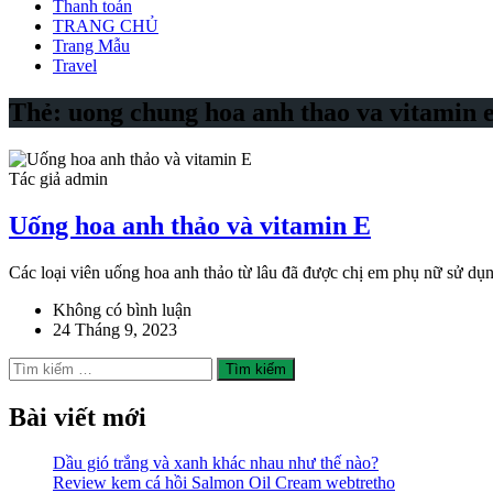
Thanh toán
TRANG CHỦ
Trang Mẫu
Travel
Thẻ:
uong chung hoa anh thao va vitamin 
Tác giả admin
Uống hoa anh thảo và vitamin E
Các loại viên uống hoa anh thảo từ lâu đã được chị em phụ nữ sử dụn
Không có bình luận
24 Tháng 9, 2023
Tìm
kiếm
cho:
Bài viết mới
Dầu gió trắng và xanh khác nhau như thế nào?
Review kem cá hồi Salmon Oil Cream webtretho