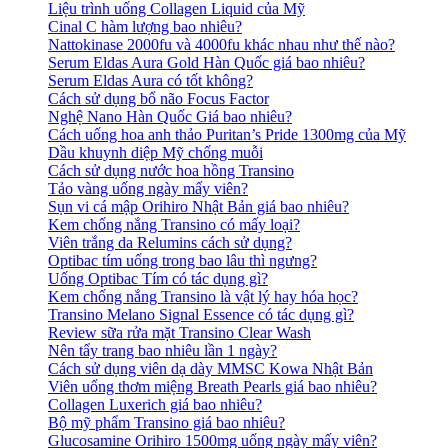
Liệu trình uống Collagen Liquid của Mỹ
Cinal C hàm lượng bao nhiêu?
Nattokinase 2000fu và 4000fu khác nhau như thế nào?
Serum Eldas Aura Gold Hàn Quốc giá bao nhiêu?
Serum Eldas Aura có tốt không?
Cách sử dụng bổ não Focus Factor
Nghệ Nano Hàn Quốc Giá bao nhiêu?
Cách uống hoa anh thảo Puritan’s Pride 1300mg của Mỹ
Dầu khuynh diệp Mỹ chống muỗi
Cách sử dụng nước hoa hồng Transino
Tảo vàng uống ngày mấy viên?
Sụn vi cá mập Orihiro Nhật Bản giá bao nhiêu?
Kem chống nắng Transino có mấy loại?
Viên trắng da Relumins cách sử dụng?
Optibac tím uống trong bao lâu thì ngưng?
Uống Optibac Tím có tác dụng gì?
Kem chống nắng Transino là vật lý hay hóa học?
Transino Melano Signal Essence có tác dụng gì?
Review sữa rửa mặt Transino Clear Wash
Nên tẩy trang bao nhiêu lần 1 ngày?
Cách sử dụng viên dạ dày MMSC Kowa Nhật Bản
Viên uống thơm miệng Breath Pearls giá bao nhiêu?
Collagen Luxerich giá bao nhiêu?
Bộ mỹ phẩm Transino giá bao nhiêu?
Glucosamine Orihiro 1500mg uống ngày mấy viên?