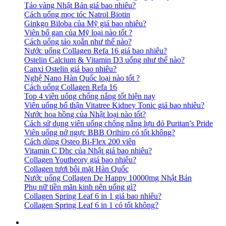
Tảo vàng Nhật Bản giá bao nhiêu?
Cách uống mọc tóc Natrol Biotin
Ginkgo Biloba của Mỹ giá bao nhiêu?
Viên bổ gan của Mỹ loại nào tốt ?
Cách uống tảo xoắn như thế nào?
Nước uống Collagen Refa 16 giá bao nhiêu?
Ostelin Calcium & Vitamin D3 uống như thế nào?
Canxi Ostelin giá bao nhiêu?
Nghệ Nano Hàn Quốc loại nào tốt ?
Cách uống Collagen Refa 16
Top 4 viên uống chống nắng tốt hiện nay
Viên uống bổ thận Vitatree Kidney Tonic giá bao nhiêu?
Nước hoa hồng của Nhật loại nào tốt?
Cách sử dụng viên uống chống nắng lựu đỏ Puritan’s Pride
Viên uống nở ngực BBB Orihiro có tốt không?
Cách dùng Osteo Bi-Flex 200 viên
Vitamin C Dhc của Nhật giá bao nhiêu?
Collagen Youtheory giá bao nhiêu?
Collagen tươi bôi mặt Hàn Quốc
Nước uống Collagen De Happy 10000mg Nhật Bản
Phụ nữ tiền mãn kinh nên uống gì?
Collagen Spring Leaf 6 in 1 giá bao nhiêu?
Collagen Spring Leaf 6 in 1 có tốt không?