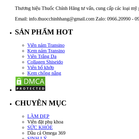
Thương hiệu Thuốc Chính Hãng tư vấn, cung cấp các loại mỹ ph
Email: info.thuocchinhhang@gmail.com Zalo: 0966.20990 - 0
SẢN PHẨM HOT
Viên nám Transino
Kem nám Transino
Viên Trắng Da
Collagen Shiseido
Viên bổ khớp
Kem chống nắng
CHUYÊN MỤC
LÀM ĐẸP
Viên đặt phụ khoa
SỨC KHỎE
Dầu cá Omega 369
SINH LÝ