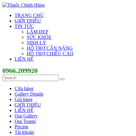
TRANG CHỦ
GIỚI THIỆU
TIN TỨC
LÀM ĐẸP
SỨC KHỎE
SINH LÝ
HỖ TRỢ CÂN NẶNG
HỖ TRỢ CHIỀU CAO
LIÊN HỆ
0966.209920
Cửa hàng
Gallery Details
Giỏ hàng
GIỚI THIỆU
LIÊN HỆ
Our Gallery
Our Teams
Pricing
Tài khoản