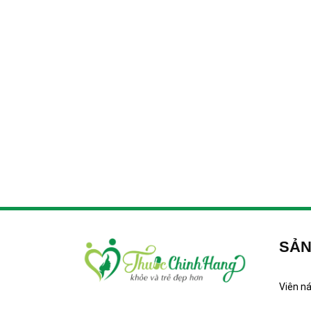
SẢN
Viên n