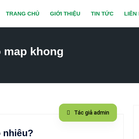
TRANG CHỦ
GIỚI THIỆU
TIN TỨC
LIÊN
o map khong
Tác giả admin
o nhiêu?