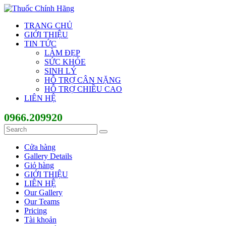
TRANG CHỦ
GIỚI THIỆU
TIN TỨC
LÀM ĐẸP
SỨC KHỎE
SINH LÝ
HỖ TRỢ CÂN NẶNG
HỖ TRỢ CHIỀU CAO
LIÊN HỆ
0966.209920
Cửa hàng
Gallery Details
Giỏ hàng
GIỚI THIỆU
LIÊN HỆ
Our Gallery
Our Teams
Pricing
Tài khoản