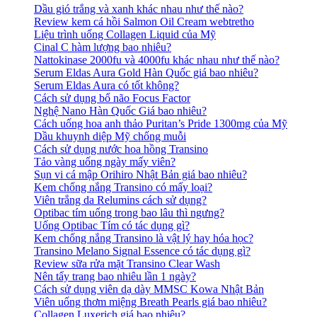
Dầu gió trắng và xanh khác nhau như thế nào?
Review kem cá hồi Salmon Oil Cream webtretho
Liệu trình uống Collagen Liquid của Mỹ
Cinal C hàm lượng bao nhiêu?
Nattokinase 2000fu và 4000fu khác nhau như thế nào?
Serum Eldas Aura Gold Hàn Quốc giá bao nhiêu?
Serum Eldas Aura có tốt không?
Cách sử dụng bổ não Focus Factor
Nghệ Nano Hàn Quốc Giá bao nhiêu?
Cách uống hoa anh thảo Puritan’s Pride 1300mg của Mỹ
Dầu khuynh diệp Mỹ chống muỗi
Cách sử dụng nước hoa hồng Transino
Tảo vàng uống ngày mấy viên?
Sụn vi cá mập Orihiro Nhật Bản giá bao nhiêu?
Kem chống nắng Transino có mấy loại?
Viên trắng da Relumins cách sử dụng?
Optibac tím uống trong bao lâu thì ngưng?
Uống Optibac Tím có tác dụng gì?
Kem chống nắng Transino là vật lý hay hóa học?
Transino Melano Signal Essence có tác dụng gì?
Review sữa rửa mặt Transino Clear Wash
Nên tẩy trang bao nhiêu lần 1 ngày?
Cách sử dụng viên dạ dày MMSC Kowa Nhật Bản
Viên uống thơm miệng Breath Pearls giá bao nhiêu?
Collagen Luxerich giá bao nhiêu?