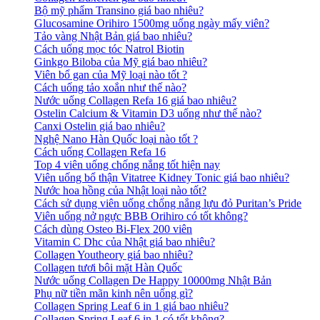
Bộ mỹ phẩm Transino giá bao nhiêu?
Glucosamine Orihiro 1500mg uống ngày mấy viên?
Tảo vàng Nhật Bản giá bao nhiêu?
Cách uống mọc tóc Natrol Biotin
Ginkgo Biloba của Mỹ giá bao nhiêu?
Viên bổ gan của Mỹ loại nào tốt ?
Cách uống tảo xoắn như thế nào?
Nước uống Collagen Refa 16 giá bao nhiêu?
Ostelin Calcium & Vitamin D3 uống như thế nào?
Canxi Ostelin giá bao nhiêu?
Nghệ Nano Hàn Quốc loại nào tốt ?
Cách uống Collagen Refa 16
Top 4 viên uống chống nắng tốt hiện nay
Viên uống bổ thận Vitatree Kidney Tonic giá bao nhiêu?
Nước hoa hồng của Nhật loại nào tốt?
Cách sử dụng viên uống chống nắng lựu đỏ Puritan’s Pride
Viên uống nở ngực BBB Orihiro có tốt không?
Cách dùng Osteo Bi-Flex 200 viên
Vitamin C Dhc của Nhật giá bao nhiêu?
Collagen Youtheory giá bao nhiêu?
Collagen tươi bôi mặt Hàn Quốc
Nước uống Collagen De Happy 10000mg Nhật Bản
Phụ nữ tiền mãn kinh nên uống gì?
Collagen Spring Leaf 6 in 1 giá bao nhiêu?
Collagen Spring Leaf 6 in 1 có tốt không?