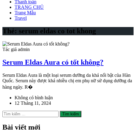
Thanh toán
TRANG CHỦ
Trang Mẫu
Travel
Thẻ:
serum eldas co tot khong
Tác giả admin
Serum Eldas Aura có tốt không?
Serum Eldas Aura là một loại serum dưỡng da khá nổi bật của Hàn
Quốc. Serum này được khá nhiều chị em phụ nữ sử dụng dưỡng da
hàng ngày. R�
Không có bình luận
12 Tháng 11, 2024
Tìm
kiếm
cho:
Bài viết mới