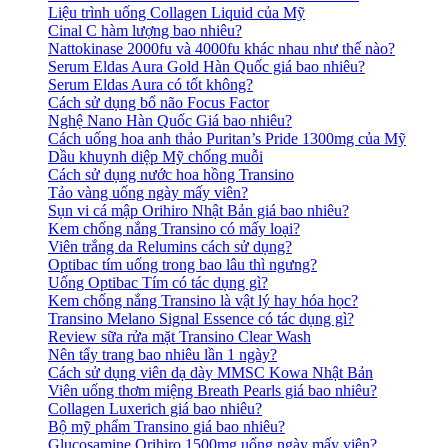
Liệu trình uống Collagen Liquid của Mỹ
Cinal C hàm lượng bao nhiêu?
Nattokinase 2000fu và 4000fu khác nhau như thế nào?
Serum Eldas Aura Gold Hàn Quốc giá bao nhiêu?
Serum Eldas Aura có tốt không?
Cách sử dụng bổ não Focus Factor
Nghệ Nano Hàn Quốc Giá bao nhiêu?
Cách uống hoa anh thảo Puritan’s Pride 1300mg của Mỹ
Dầu khuynh diệp Mỹ chống muỗi
Cách sử dụng nước hoa hồng Transino
Tảo vàng uống ngày mấy viên?
Sụn vi cá mập Orihiro Nhật Bản giá bao nhiêu?
Kem chống nắng Transino có mấy loại?
Viên trắng da Relumins cách sử dụng?
Optibac tím uống trong bao lâu thì ngưng?
Uống Optibac Tím có tác dụng gì?
Kem chống nắng Transino là vật lý hay hóa học?
Transino Melano Signal Essence có tác dụng gì?
Review sữa rửa mặt Transino Clear Wash
Nên tẩy trang bao nhiêu lần 1 ngày?
Cách sử dụng viên dạ dày MMSC Kowa Nhật Bản
Viên uống thơm miệng Breath Pearls giá bao nhiêu?
Collagen Luxerich giá bao nhiêu?
Bộ mỹ phẩm Transino giá bao nhiêu?
Glucosamine Orihiro 1500mg uống ngày mấy viên?