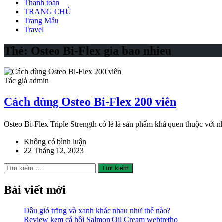
Thanh toán
TRANG CHỦ
Trang Mẫu
Travel
Thẻ:
Osteo Bi-Flex gia bao nhieu
Tác giả admin
Cách dùng Osteo Bi-Flex 200 viên
Osteo Bi-Flex Triple Strength có lẻ là sản phẩm khá quen thuộc vớ
Không có bình luận
22 Tháng 12, 2023
Tìm
kiếm
cho:
Bài viết mới
Dầu gió trắng và xanh khác nhau như thế nào?
Review kem cá hồi Salmon Oil Cream webtretho