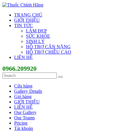
TRANG CHỦ
GIỚI THIỆU
TIN TỨC
LÀM ĐẸP
SỨC KHỎE
SINH LÝ
HỖ TRỢ CÂN NẶNG
HỖ TRỢ CHIỀU CAO
LIÊN HỆ
0966.209920
Cửa hàng
Gallery Details
Giỏ hàng
GIỚI THIỆU
LIÊN HỆ
Our Gallery
Our Teams
Pricing
Tài khoản