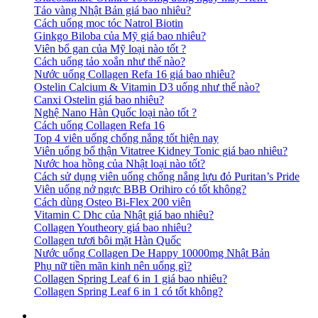
Tảo vàng Nhật Bản giá bao nhiêu?
Cách uống mọc tóc Natrol Biotin
Ginkgo Biloba của Mỹ giá bao nhiêu?
Viên bổ gan của Mỹ loại nào tốt ?
Cách uống tảo xoắn như thế nào?
Nước uống Collagen Refa 16 giá bao nhiêu?
Ostelin Calcium & Vitamin D3 uống như thế nào?
Canxi Ostelin giá bao nhiêu?
Nghệ Nano Hàn Quốc loại nào tốt ?
Cách uống Collagen Refa 16
Top 4 viên uống chống nắng tốt hiện nay
Viên uống bổ thận Vitatree Kidney Tonic giá bao nhiêu?
Nước hoa hồng của Nhật loại nào tốt?
Cách sử dụng viên uống chống nắng lựu đỏ Puritan’s Pride
Viên uống nở ngực BBB Orihiro có tốt không?
Cách dùng Osteo Bi-Flex 200 viên
Vitamin C Dhc của Nhật giá bao nhiêu?
Collagen Youtheory giá bao nhiêu?
Collagen tươi bôi mặt Hàn Quốc
Nước uống Collagen De Happy 10000mg Nhật Bản
Phụ nữ tiền mãn kinh nên uống gì?
Collagen Spring Leaf 6 in 1 giá bao nhiêu?
Collagen Spring Leaf 6 in 1 có tốt không?