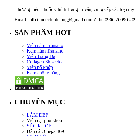
Thương hiệu Thuốc Chính Hãng tư vấn, cung cấp các loại mỹ ph
Email: info.thuocchinhhang@gmail.com Zalo: 0966.20990 - 0
SẢN PHẨM HOT
Viên nám Transino
Kem nám Transino
Viên Trắng Da
Collagen Shiseido
Viên bổ khớp
Kem chống nắng
CHUYÊN MỤC
LÀM ĐẸP
Viên đặt phụ khoa
SỨC KHỎE
Dầu cá Omega 369