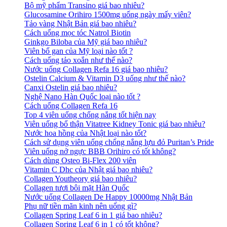
Bộ mỹ phẩm Transino giá bao nhiêu?
Glucosamine Orihiro 1500mg uống ngày mấy viên?
Tảo vàng Nhật Bản giá bao nhiêu?
Cách uống mọc tóc Natrol Biotin
Ginkgo Biloba của Mỹ giá bao nhiêu?
Viên bổ gan của Mỹ loại nào tốt ?
Cách uống tảo xoắn như thế nào?
Nước uống Collagen Refa 16 giá bao nhiêu?
Ostelin Calcium & Vitamin D3 uống như thế nào?
Canxi Ostelin giá bao nhiêu?
Nghệ Nano Hàn Quốc loại nào tốt ?
Cách uống Collagen Refa 16
Top 4 viên uống chống nắng tốt hiện nay
Viên uống bổ thận Vitatree Kidney Tonic giá bao nhiêu?
Nước hoa hồng của Nhật loại nào tốt?
Cách sử dụng viên uống chống nắng lựu đỏ Puritan’s Pride
Viên uống nở ngực BBB Orihiro có tốt không?
Cách dùng Osteo Bi-Flex 200 viên
Vitamin C Dhc của Nhật giá bao nhiêu?
Collagen Youtheory giá bao nhiêu?
Collagen tươi bôi mặt Hàn Quốc
Nước uống Collagen De Happy 10000mg Nhật Bản
Phụ nữ tiền mãn kinh nên uống gì?
Collagen Spring Leaf 6 in 1 giá bao nhiêu?
Collagen Spring Leaf 6 in 1 có tốt không?