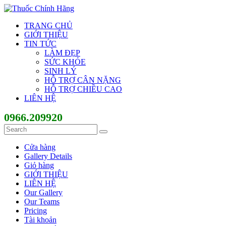
TRANG CHỦ
GIỚI THIỆU
TIN TỨC
LÀM ĐẸP
SỨC KHỎE
SINH LÝ
HỖ TRỢ CÂN NẶNG
HỖ TRỢ CHIỀU CAO
LIÊN HỆ
0966.209920
Cửa hàng
Gallery Details
Giỏ hàng
GIỚI THIỆU
LIÊN HỆ
Our Gallery
Our Teams
Pricing
Tài khoản