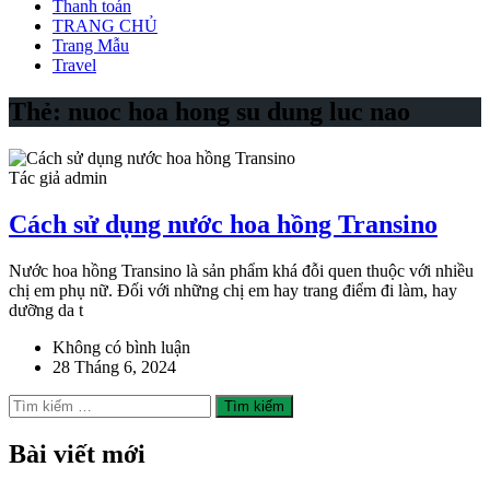
Thanh toán
TRANG CHỦ
Trang Mẫu
Travel
Thẻ:
nuoc hoa hong su dung luc nao
Tác giả admin
Cách sử dụng nước hoa hồng Transino
Nước hoa hồng Transino là sản phẩm khá đỗi quen thuộc với nhiều
chị em phụ nữ. Đối với những chị em hay trang điểm đi làm, hay
dưỡng da t
Không có bình luận
28 Tháng 6, 2024
Tìm
kiếm
cho:
Bài viết mới