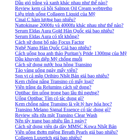
Dầu gió trắng và xanh khác nhau như thế nào?
Review kem cá hồi Salmon Oil Cream webtretho
Liệu trình uống Collagen Liquid của Mỹ
Cinal C hàm lượng bao nhiêu?
Nattokinase 2000fu và 4000fu khác nhau như thế nào?
Serum Eldas Aura Gold Hàn Quốc giá bao nhiêu?
Serum Eldas Aura có tốt không?
Cách sử dụng bổ não Focus Factor
Nghệ Nano Hàn Quốc Giá bao nhiêu?
Cách uống hoa anh thảo Puritan’s Pride 1300mg của Mỹ
Dầu khuynh diệp Mỹ chống muỗi
Cách sử dụng nước hoa hồng Transino
Tảo vàng uống ngày mấy viên?
Sụn vi cá mập Orihiro Nhật Bản giá bao nhiêu?
Kem chống nắng Transino có mấy loại?
Viên trắng da Relumins cách sử dụng?
Optibac tím uống trong bao lâu thì ngưng?
Uống Optibac Tím có tác dụng gì?
Kem chống nắng Transino là vật lý hay hóa học?
Transino Melano Signal Essence có tác dụng gì?
Review sữa rửa mặt Transino Clear Wash
Nên tẩy trang bao nhiêu lần 1 ngày?
Cách sử dụng viên dạ dày MMSC Kowa Nhật Bản
Viên uống thơm miệng Breath Pearls giá bao nhiêu?
Collagen Luxerich giá bao nhiêu?