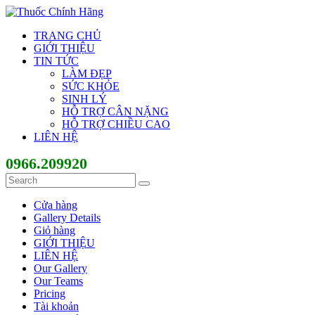
TRANG CHỦ
GIỚI THIỆU
TIN TỨC
LÀM ĐẸP
SỨC KHỎE
SINH LÝ
HỖ TRỢ CÂN NẶNG
HỖ TRỢ CHIỀU CAO
LIÊN HỆ
0966.209920
Cửa hàng
Gallery Details
Giỏ hàng
GIỚI THIỆU
LIÊN HỆ
Our Gallery
Our Teams
Pricing
Tài khoản