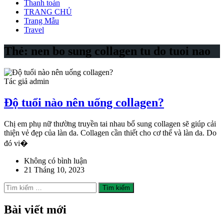
Thanh toán
TRANG CHỦ
Trang Mẫu
Travel
Thẻ:
nen bo sung collagen tu do tuoi nao
Tác giả admin
Độ tuổi nào nên uống collagen?
Chị em phụ nữ thường truyền tai nhau bổ sung collagen sẽ giúp cải
thiện vẻ đẹp của làn da. Collagen cần thiết cho cơ thể và làn da. Do
đó vi�
Không có bình luận
21 Tháng 10, 2023
Tìm
kiếm
cho:
Bài viết mới