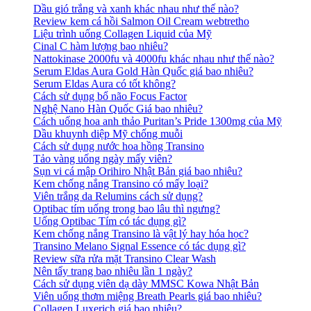
Dầu gió trắng và xanh khác nhau như thế nào?
Review kem cá hồi Salmon Oil Cream webtretho
Liệu trình uống Collagen Liquid của Mỹ
Cinal C hàm lượng bao nhiêu?
Nattokinase 2000fu và 4000fu khác nhau như thế nào?
Serum Eldas Aura Gold Hàn Quốc giá bao nhiêu?
Serum Eldas Aura có tốt không?
Cách sử dụng bổ não Focus Factor
Nghệ Nano Hàn Quốc Giá bao nhiêu?
Cách uống hoa anh thảo Puritan’s Pride 1300mg của Mỹ
Dầu khuynh diệp Mỹ chống muỗi
Cách sử dụng nước hoa hồng Transino
Tảo vàng uống ngày mấy viên?
Sụn vi cá mập Orihiro Nhật Bản giá bao nhiêu?
Kem chống nắng Transino có mấy loại?
Viên trắng da Relumins cách sử dụng?
Optibac tím uống trong bao lâu thì ngưng?
Uống Optibac Tím có tác dụng gì?
Kem chống nắng Transino là vật lý hay hóa học?
Transino Melano Signal Essence có tác dụng gì?
Review sữa rửa mặt Transino Clear Wash
Nên tẩy trang bao nhiêu lần 1 ngày?
Cách sử dụng viên dạ dày MMSC Kowa Nhật Bản
Viên uống thơm miệng Breath Pearls giá bao nhiêu?
Collagen Luxerich giá bao nhiêu?