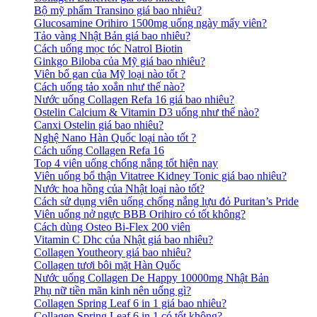
Bộ mỹ phẩm Transino giá bao nhiêu?
Glucosamine Orihiro 1500mg uống ngày mấy viên?
Tảo vàng Nhật Bản giá bao nhiêu?
Cách uống mọc tóc Natrol Biotin
Ginkgo Biloba của Mỹ giá bao nhiêu?
Viên bổ gan của Mỹ loại nào tốt ?
Cách uống tảo xoắn như thế nào?
Nước uống Collagen Refa 16 giá bao nhiêu?
Ostelin Calcium & Vitamin D3 uống như thế nào?
Canxi Ostelin giá bao nhiêu?
Nghệ Nano Hàn Quốc loại nào tốt ?
Cách uống Collagen Refa 16
Top 4 viên uống chống nắng tốt hiện nay
Viên uống bổ thận Vitatree Kidney Tonic giá bao nhiêu?
Nước hoa hồng của Nhật loại nào tốt?
Cách sử dụng viên uống chống nắng lựu đỏ Puritan’s Pride
Viên uống nở ngực BBB Orihiro có tốt không?
Cách dùng Osteo Bi-Flex 200 viên
Vitamin C Dhc của Nhật giá bao nhiêu?
Collagen Youtheory giá bao nhiêu?
Collagen tươi bôi mặt Hàn Quốc
Nước uống Collagen De Happy 10000mg Nhật Bản
Phụ nữ tiền mãn kinh nên uống gì?
Collagen Spring Leaf 6 in 1 giá bao nhiêu?
Collagen Spring Leaf 6 in 1 có tốt không?