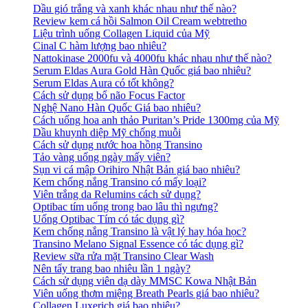
Dầu gió trắng và xanh khác nhau như thế nào?
Review kem cá hồi Salmon Oil Cream webtretho
Liệu trình uống Collagen Liquid của Mỹ
Cinal C hàm lượng bao nhiêu?
Nattokinase 2000fu và 4000fu khác nhau như thế nào?
Serum Eldas Aura Gold Hàn Quốc giá bao nhiêu?
Serum Eldas Aura có tốt không?
Cách sử dụng bổ não Focus Factor
Nghệ Nano Hàn Quốc Giá bao nhiêu?
Cách uống hoa anh thảo Puritan’s Pride 1300mg của Mỹ
Dầu khuynh diệp Mỹ chống muỗi
Cách sử dụng nước hoa hồng Transino
Tảo vàng uống ngày mấy viên?
Sụn vi cá mập Orihiro Nhật Bản giá bao nhiêu?
Kem chống nắng Transino có mấy loại?
Viên trắng da Relumins cách sử dụng?
Optibac tím uống trong bao lâu thì ngưng?
Uống Optibac Tím có tác dụng gì?
Kem chống nắng Transino là vật lý hay hóa học?
Transino Melano Signal Essence có tác dụng gì?
Review sữa rửa mặt Transino Clear Wash
Nên tẩy trang bao nhiêu lần 1 ngày?
Cách sử dụng viên dạ dày MMSC Kowa Nhật Bản
Viên uống thơm miệng Breath Pearls giá bao nhiêu?
Collagen Luxerich giá bao nhiêu?