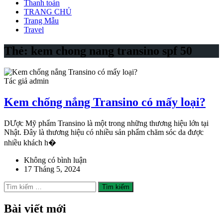
Thanh toán
TRANG CHỦ
Trang Mẫu
Travel
Thẻ:
kem chong nang transino spf 50
Tác giả admin
Kem chống nắng Transino có mấy loại?
DƯợc Mỹ phẩm Transino là một trong những thương hiệu lớn tại
Nhật. Đây là thương hiệu có nhiều sản phẩm chăm sóc da được
nhiều khách h�
Không có bình luận
17 Tháng 5, 2024
Tìm
kiếm
cho:
Bài viết mới