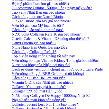
Bộ mỹ phẩm Transino giá bao nhiêu?
Glucosamine Orihiro 1500mg uống ngày mấy viên?
Tảo vàng Nhật Bản giá bao nhiêu?
Cách uống mọc tóc Natrol Biotin
Ginkgo Biloba của Mỹ giá bao nhiêu?
Viên bổ gan của Mỹ loại nào tốt ?
Cách uống tảo xoắn như thế nào?
Nước uống Collagen Refa 16 giá bao nhiêu?
Ostelin Calcium & Vitamin D3 uống như thế nào?
Canxi Ostelin giá bao nhiêu?
Nghệ Nano Hàn Quốc loại nào tốt ?
Cách uống Collagen Refa 16
Top 4 viên uống chống nắng tốt hiện nay
Viên uống bổ thận Vitatree Kidney Tonic giá bao nhiêu?
Nước hoa hồng của Nhật loại nào tốt?
Cách sử dụng viên uống chống nắng lựu đỏ Puritan’s Pride
Viên uống nở ngực BBB Orihiro có tốt không?
Cách dùng Osteo Bi-Flex 200 viên
Vitamin C Dhc của Nhật giá bao nhiêu?
Collagen Youtheory giá bao nhiêu?
Collagen tươi bôi mặt Hàn Quốc
Nước uống Collagen De Happy 10000mg Nhật Bản
Phụ nữ tiền mãn kinh nên uống gì?
Collagen Spring Leaf 6 in 1 giá bao nhiêu?
Collagen Spring Leaf 6 in 1 có tốt không?