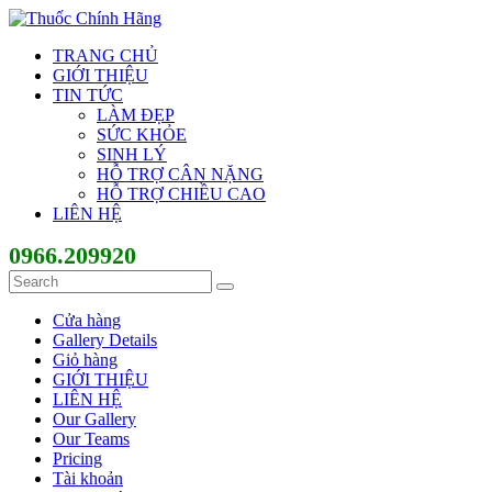
TRANG CHỦ
GIỚI THIỆU
TIN TỨC
LÀM ĐẸP
SỨC KHỎE
SINH LÝ
HỖ TRỢ CÂN NẶNG
HỖ TRỢ CHIỀU CAO
LIÊN HỆ
0966.209920
Cửa hàng
Gallery Details
Giỏ hàng
GIỚI THIỆU
LIÊN HỆ
Our Gallery
Our Teams
Pricing
Tài khoản