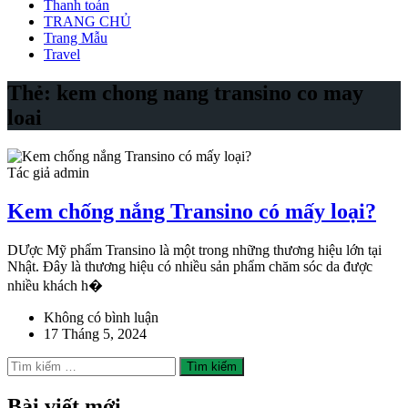
Thanh toán
TRANG CHỦ
Trang Mẫu
Travel
Thẻ:
kem chong nang transino co may
loai
Tác giả admin
Kem chống nắng Transino có mấy loại?
DƯợc Mỹ phẩm Transino là một trong những thương hiệu lớn tại
Nhật. Đây là thương hiệu có nhiều sản phẩm chăm sóc da được
nhiều khách h�
Không có bình luận
17 Tháng 5, 2024
Tìm
kiếm
cho:
Bài viết mới