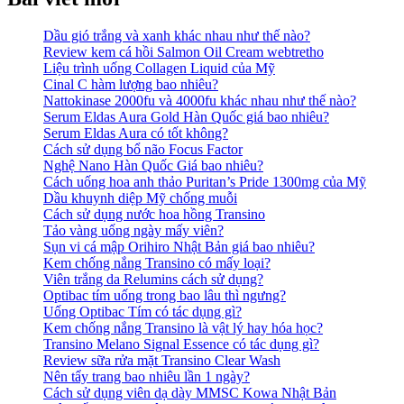
Dầu gió trắng và xanh khác nhau như thế nào?
Review kem cá hồi Salmon Oil Cream webtretho
Liệu trình uống Collagen Liquid của Mỹ
Cinal C hàm lượng bao nhiêu?
Nattokinase 2000fu và 4000fu khác nhau như thế nào?
Serum Eldas Aura Gold Hàn Quốc giá bao nhiêu?
Serum Eldas Aura có tốt không?
Cách sử dụng bổ não Focus Factor
Nghệ Nano Hàn Quốc Giá bao nhiêu?
Cách uống hoa anh thảo Puritan’s Pride 1300mg của Mỹ
Dầu khuynh diệp Mỹ chống muỗi
Cách sử dụng nước hoa hồng Transino
Tảo vàng uống ngày mấy viên?
Sụn vi cá mập Orihiro Nhật Bản giá bao nhiêu?
Kem chống nắng Transino có mấy loại?
Viên trắng da Relumins cách sử dụng?
Optibac tím uống trong bao lâu thì ngưng?
Uống Optibac Tím có tác dụng gì?
Kem chống nắng Transino là vật lý hay hóa học?
Transino Melano Signal Essence có tác dụng gì?
Review sữa rửa mặt Transino Clear Wash
Nên tẩy trang bao nhiêu lần 1 ngày?
Cách sử dụng viên dạ dày MMSC Kowa Nhật Bản