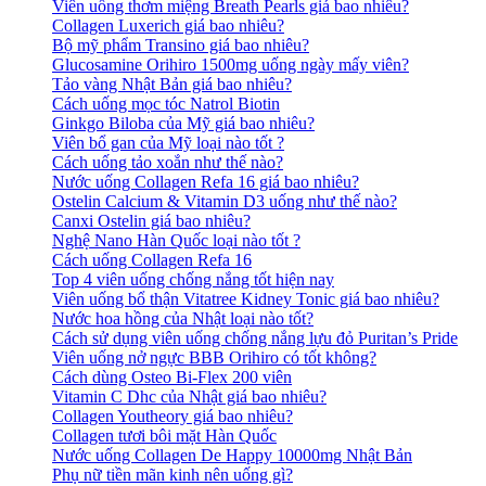
Viên uống thơm miệng Breath Pearls giá bao nhiêu?
Collagen Luxerich giá bao nhiêu?
Bộ mỹ phẩm Transino giá bao nhiêu?
Glucosamine Orihiro 1500mg uống ngày mấy viên?
Tảo vàng Nhật Bản giá bao nhiêu?
Cách uống mọc tóc Natrol Biotin
Ginkgo Biloba của Mỹ giá bao nhiêu?
Viên bổ gan của Mỹ loại nào tốt ?
Cách uống tảo xoắn như thế nào?
Nước uống Collagen Refa 16 giá bao nhiêu?
Ostelin Calcium & Vitamin D3 uống như thế nào?
Canxi Ostelin giá bao nhiêu?
Nghệ Nano Hàn Quốc loại nào tốt ?
Cách uống Collagen Refa 16
Top 4 viên uống chống nắng tốt hiện nay
Viên uống bổ thận Vitatree Kidney Tonic giá bao nhiêu?
Nước hoa hồng của Nhật loại nào tốt?
Cách sử dụng viên uống chống nắng lựu đỏ Puritan’s Pride
Viên uống nở ngực BBB Orihiro có tốt không?
Cách dùng Osteo Bi-Flex 200 viên
Vitamin C Dhc của Nhật giá bao nhiêu?
Collagen Youtheory giá bao nhiêu?
Collagen tươi bôi mặt Hàn Quốc
Nước uống Collagen De Happy 10000mg Nhật Bản
Phụ nữ tiền mãn kinh nên uống gì?