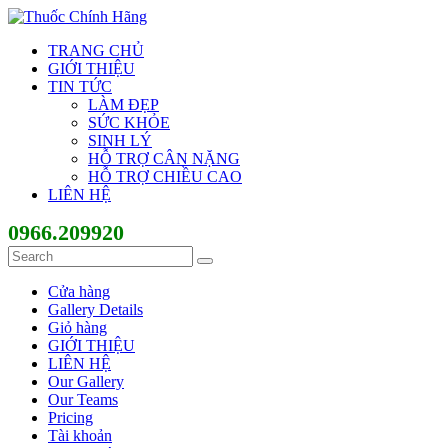
TRANG CHỦ
GIỚI THIỆU
TIN TỨC
LÀM ĐẸP
SỨC KHỎE
SINH LÝ
HỖ TRỢ CÂN NẶNG
HỖ TRỢ CHIỀU CAO
LIÊN HỆ
0966.209920
Cửa hàng
Gallery Details
Giỏ hàng
GIỚI THIỆU
LIÊN HỆ
Our Gallery
Our Teams
Pricing
Tài khoản