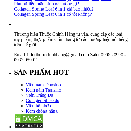
Phụ nữ tiền mãn kinh nên uống gì?
Collagen Spring Leaf 6 in 1 giá bao nhiêu?
Collagen Spring Leaf 6 in 1 có tốt không?
Thương hiệu Thuốc Chính Hãng tư vấn, cung cấp các loại
mỹ phẩm, thực phẩm chính hãng từ các thương hiệu nổi tiếng
trên thế giới.
Email: info.thuocchinhhang@gmail.com Zalo: 0966.20990 -
0933.959911
SẢN PHẨM HOT
Viên nám Transino
Kem nám Transino
Viên Trắng Da
Collagen Shiseido
Viên bổ khớp
Kem chống nắng