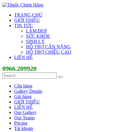
TRANG CHỦ
GIỚI THIỆU
TIN TỨC
LÀM ĐẸP
SỨC KHỎE
SINH LÝ
HỖ TRỢ CÂN NẶNG
HỖ TRỢ CHIỀU CAO
LIÊN HỆ
0966.209920
Cửa hàng
Gallery Details
Giỏ hàng
GIỚI THIỆU
LIÊN HỆ
Our Gallery
Our Teams
Pricing
Tài khoản