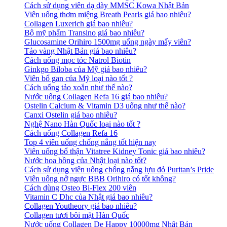
Cách sử dụng viên dạ dày MMSC Kowa Nhật Bản
Viên uống thơm miệng Breath Pearls giá bao nhiêu?
Collagen Luxerich giá bao nhiêu?
Bộ mỹ phẩm Transino giá bao nhiêu?
Glucosamine Orihiro 1500mg uống ngày mấy viên?
Tảo vàng Nhật Bản giá bao nhiêu?
Cách uống mọc tóc Natrol Biotin
Ginkgo Biloba của Mỹ giá bao nhiêu?
Viên bổ gan của Mỹ loại nào tốt ?
Cách uống tảo xoắn như thế nào?
Nước uống Collagen Refa 16 giá bao nhiêu?
Ostelin Calcium & Vitamin D3 uống như thế nào?
Canxi Ostelin giá bao nhiêu?
Nghệ Nano Hàn Quốc loại nào tốt ?
Cách uống Collagen Refa 16
Top 4 viên uống chống nắng tốt hiện nay
Viên uống bổ thận Vitatree Kidney Tonic giá bao nhiêu?
Nước hoa hồng của Nhật loại nào tốt?
Cách sử dụng viên uống chống nắng lựu đỏ Puritan’s Pride
Viên uống nở ngực BBB Orihiro có tốt không?
Cách dùng Osteo Bi-Flex 200 viên
Vitamin C Dhc của Nhật giá bao nhiêu?
Collagen Youtheory giá bao nhiêu?
Collagen tươi bôi mặt Hàn Quốc
Nước uống Collagen De Happy 10000mg Nhật Bản