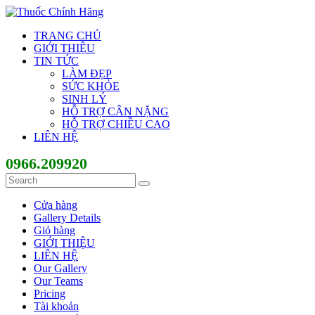
TRANG CHỦ
GIỚI THIỆU
TIN TỨC
LÀM ĐẸP
SỨC KHỎE
SINH LÝ
HỖ TRỢ CÂN NẶNG
HỖ TRỢ CHIỀU CAO
LIÊN HỆ
0966.209920
Cửa hàng
Gallery Details
Giỏ hàng
GIỚI THIỆU
LIÊN HỆ
Our Gallery
Our Teams
Pricing
Tài khoản