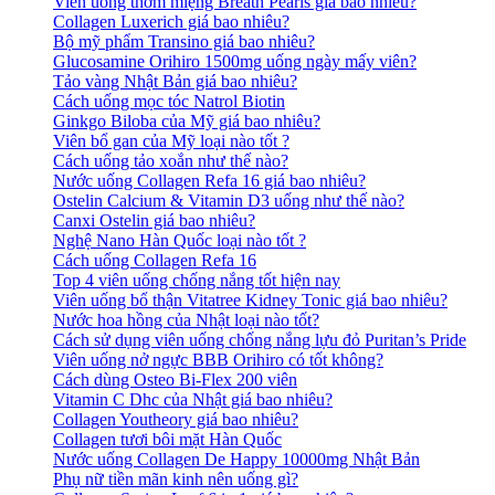
Viên uống thơm miệng Breath Pearls giá bao nhiêu?
Collagen Luxerich giá bao nhiêu?
Bộ mỹ phẩm Transino giá bao nhiêu?
Glucosamine Orihiro 1500mg uống ngày mấy viên?
Tảo vàng Nhật Bản giá bao nhiêu?
Cách uống mọc tóc Natrol Biotin
Ginkgo Biloba của Mỹ giá bao nhiêu?
Viên bổ gan của Mỹ loại nào tốt ?
Cách uống tảo xoắn như thế nào?
Nước uống Collagen Refa 16 giá bao nhiêu?
Ostelin Calcium & Vitamin D3 uống như thế nào?
Canxi Ostelin giá bao nhiêu?
Nghệ Nano Hàn Quốc loại nào tốt ?
Cách uống Collagen Refa 16
Top 4 viên uống chống nắng tốt hiện nay
Viên uống bổ thận Vitatree Kidney Tonic giá bao nhiêu?
Nước hoa hồng của Nhật loại nào tốt?
Cách sử dụng viên uống chống nắng lựu đỏ Puritan’s Pride
Viên uống nở ngực BBB Orihiro có tốt không?
Cách dùng Osteo Bi-Flex 200 viên
Vitamin C Dhc của Nhật giá bao nhiêu?
Collagen Youtheory giá bao nhiêu?
Collagen tươi bôi mặt Hàn Quốc
Nước uống Collagen De Happy 10000mg Nhật Bản
Phụ nữ tiền mãn kinh nên uống gì?