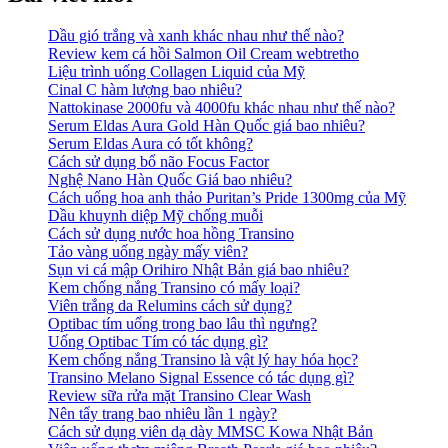
Dầu gió trắng và xanh khác nhau như thế nào?
Review kem cá hồi Salmon Oil Cream webtretho
Liệu trình uống Collagen Liquid của Mỹ
Cinal C hàm lượng bao nhiêu?
Nattokinase 2000fu và 4000fu khác nhau như thế nào?
Serum Eldas Aura Gold Hàn Quốc giá bao nhiêu?
Serum Eldas Aura có tốt không?
Cách sử dụng bổ não Focus Factor
Nghệ Nano Hàn Quốc Giá bao nhiêu?
Cách uống hoa anh thảo Puritan’s Pride 1300mg của Mỹ
Dầu khuynh diệp Mỹ chống muỗi
Cách sử dụng nước hoa hồng Transino
Tảo vàng uống ngày mấy viên?
Sụn vi cá mập Orihiro Nhật Bản giá bao nhiêu?
Kem chống nắng Transino có mấy loại?
Viên trắng da Relumins cách sử dụng?
Optibac tím uống trong bao lâu thì ngưng?
Uống Optibac Tím có tác dụng gì?
Kem chống nắng Transino là vật lý hay hóa học?
Transino Melano Signal Essence có tác dụng gì?
Review sữa rửa mặt Transino Clear Wash
Nên tẩy trang bao nhiêu lần 1 ngày?
Cách sử dụng viên dạ dày MMSC Kowa Nhật Bản