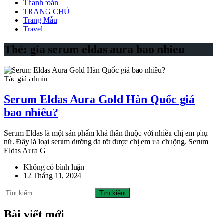
Thanh toán
TRANG CHỦ
Trang Mẫu
Travel
Thẻ:
gia serum eldas aura bao nhieu
Tác giả admin
Serum Eldas Aura Gold Hàn Quốc giá
bao nhiêu?
Serum Eldas là một sản phẩm khá thân thuộc với nhiều chị em phụ
nữ. Đây là loại serum dưỡng da tốt được chị em ưa chuộng. Serum
Eldas Aura G
Không có bình luận
12 Tháng 11, 2024
Tìm
kiếm
cho:
Bài viết mới