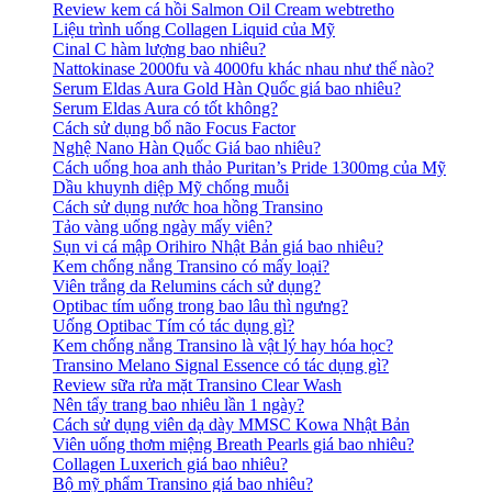
Review kem cá hồi Salmon Oil Cream webtretho
Liệu trình uống Collagen Liquid của Mỹ
Cinal C hàm lượng bao nhiêu?
Nattokinase 2000fu và 4000fu khác nhau như thế nào?
Serum Eldas Aura Gold Hàn Quốc giá bao nhiêu?
Serum Eldas Aura có tốt không?
Cách sử dụng bổ não Focus Factor
Nghệ Nano Hàn Quốc Giá bao nhiêu?
Cách uống hoa anh thảo Puritan’s Pride 1300mg của Mỹ
Dầu khuynh diệp Mỹ chống muỗi
Cách sử dụng nước hoa hồng Transino
Tảo vàng uống ngày mấy viên?
Sụn vi cá mập Orihiro Nhật Bản giá bao nhiêu?
Kem chống nắng Transino có mấy loại?
Viên trắng da Relumins cách sử dụng?
Optibac tím uống trong bao lâu thì ngưng?
Uống Optibac Tím có tác dụng gì?
Kem chống nắng Transino là vật lý hay hóa học?
Transino Melano Signal Essence có tác dụng gì?
Review sữa rửa mặt Transino Clear Wash
Nên tẩy trang bao nhiêu lần 1 ngày?
Cách sử dụng viên dạ dày MMSC Kowa Nhật Bản
Viên uống thơm miệng Breath Pearls giá bao nhiêu?
Collagen Luxerich giá bao nhiêu?
Bộ mỹ phẩm Transino giá bao nhiêu?