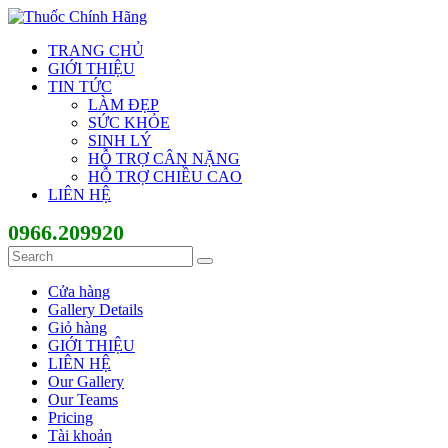
TRANG CHỦ
GIỚI THIỆU
TIN TỨC
LÀM ĐẸP
SỨC KHỎE
SINH LÝ
HỖ TRỢ CÂN NẶNG
HỖ TRỢ CHIỀU CAO
LIÊN HỆ
0966.209920
Cửa hàng
Gallery Details
Giỏ hàng
GIỚI THIỆU
LIÊN HỆ
Our Gallery
Our Teams
Pricing
Tài khoản