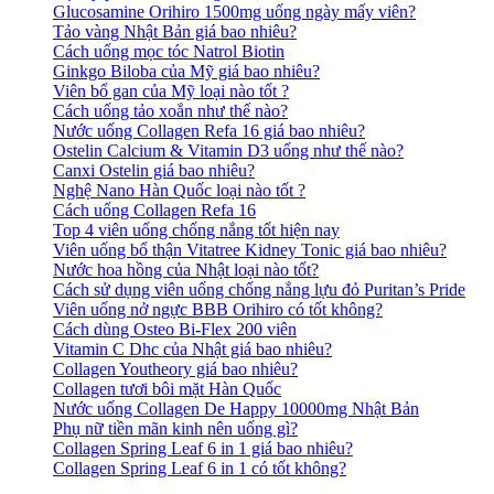
Glucosamine Orihiro 1500mg uống ngày mấy viên?
Tảo vàng Nhật Bản giá bao nhiêu?
Cách uống mọc tóc Natrol Biotin
Ginkgo Biloba của Mỹ giá bao nhiêu?
Viên bổ gan của Mỹ loại nào tốt ?
Cách uống tảo xoắn như thế nào?
Nước uống Collagen Refa 16 giá bao nhiêu?
Ostelin Calcium & Vitamin D3 uống như thế nào?
Canxi Ostelin giá bao nhiêu?
Nghệ Nano Hàn Quốc loại nào tốt ?
Cách uống Collagen Refa 16
Top 4 viên uống chống nắng tốt hiện nay
Viên uống bổ thận Vitatree Kidney Tonic giá bao nhiêu?
Nước hoa hồng của Nhật loại nào tốt?
Cách sử dụng viên uống chống nắng lựu đỏ Puritan’s Pride
Viên uống nở ngực BBB Orihiro có tốt không?
Cách dùng Osteo Bi-Flex 200 viên
Vitamin C Dhc của Nhật giá bao nhiêu?
Collagen Youtheory giá bao nhiêu?
Collagen tươi bôi mặt Hàn Quốc
Nước uống Collagen De Happy 10000mg Nhật Bản
Phụ nữ tiền mãn kinh nên uống gì?
Collagen Spring Leaf 6 in 1 giá bao nhiêu?
Collagen Spring Leaf 6 in 1 có tốt không?