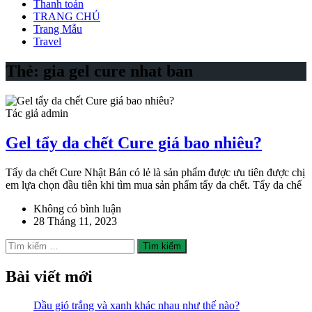
Thanh toán
TRANG CHỦ
Trang Mẫu
Travel
Thẻ:
gia gel cure nhat ban
Tác giả admin
Gel tẩy da chết Cure giá bao nhiêu?
Tẩy da chết Cure Nhật Bản có lẻ là sản phẩm được ưu tiên được chị
em lựa chọn đầu tiên khi tìm mua sản phẩm tẩy da chết. Tẩy da chế
Không có bình luận
28 Tháng 11, 2023
Tìm
kiếm
cho:
Bài viết mới
Dầu gió trắng và xanh khác nhau như thế nào?