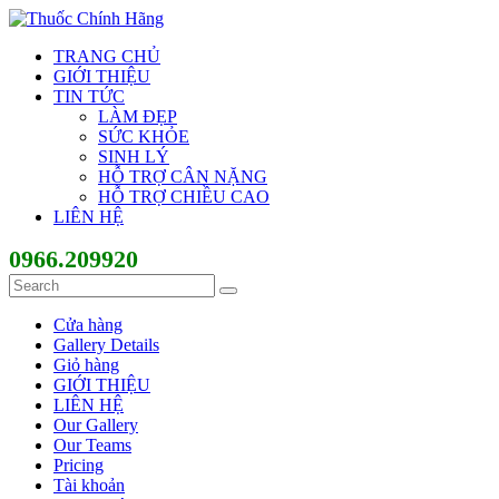
TRANG CHỦ
GIỚI THIỆU
TIN TỨC
LÀM ĐẸP
SỨC KHỎE
SINH LÝ
HỖ TRỢ CÂN NẶNG
HỖ TRỢ CHIỀU CAO
LIÊN HỆ
0966.209920
Cửa hàng
Gallery Details
Giỏ hàng
GIỚI THIỆU
LIÊN HỆ
Our Gallery
Our Teams
Pricing
Tài khoản