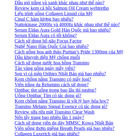
Dầu gió trắng và xanh khác nhau như thế nào?
Review kem cá hồi Salmon Oil Cream webtretho
Liệu trình uống Collagen Liquid của Mỹ
Cinal C hàm lượng bao nhiêu?
Nattokinase 2000fu và 4000fu khác nhau như thế nào?
Serum Eldas Aura Gold Hàn Quốc giá bao nhiêu?
Serum Eldas Aura có tốt không?
Cách sử dụng bổ não Focus Factor
Nghệ Nano Hàn Quốc Giá bao nhiêu?
Cách uống hoa anh thảo Puritan’s Pride 1300mg của Mỹ
Dầu khuynh diệp Mỹ chống muỗi
Cách sử dụng nước hoa hồng Transino
Tảo vàng uống ngày mấy viên?
Sụn vi cá mập Orihiro Nhật Bản giá bao nhiêu?
Kem chống nắng Transino có mấy loại?
Viên trắng da Relumins cách sử dụng?
Optibac tím uống trong bao lâu thì ngưng?
Uống Optibac Tím có tác dụng gì?
Kem chống nắng Transino là vật lý hay hóa học?
Transino Melano Signal Essence có tác dụng gì?
Review sữa rửa mặt Transino Clear Wash
Nên tẩy trang bao nhiêu lần 1 ngày?
Cách sử dụng viên dạ dày MMSC Kowa Nhật Bản
Viên uống thơm miệng Breath Pearls giá bao nhiêu?
Collagen Luxerich giá bao nhiêu?