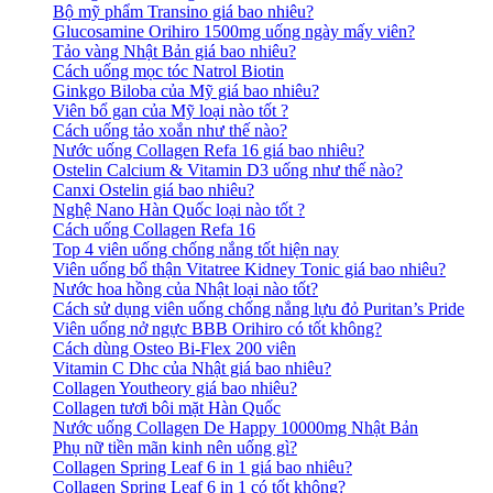
Bộ mỹ phẩm Transino giá bao nhiêu?
Glucosamine Orihiro 1500mg uống ngày mấy viên?
Tảo vàng Nhật Bản giá bao nhiêu?
Cách uống mọc tóc Natrol Biotin
Ginkgo Biloba của Mỹ giá bao nhiêu?
Viên bổ gan của Mỹ loại nào tốt ?
Cách uống tảo xoắn như thế nào?
Nước uống Collagen Refa 16 giá bao nhiêu?
Ostelin Calcium & Vitamin D3 uống như thế nào?
Canxi Ostelin giá bao nhiêu?
Nghệ Nano Hàn Quốc loại nào tốt ?
Cách uống Collagen Refa 16
Top 4 viên uống chống nắng tốt hiện nay
Viên uống bổ thận Vitatree Kidney Tonic giá bao nhiêu?
Nước hoa hồng của Nhật loại nào tốt?
Cách sử dụng viên uống chống nắng lựu đỏ Puritan’s Pride
Viên uống nở ngực BBB Orihiro có tốt không?
Cách dùng Osteo Bi-Flex 200 viên
Vitamin C Dhc của Nhật giá bao nhiêu?
Collagen Youtheory giá bao nhiêu?
Collagen tươi bôi mặt Hàn Quốc
Nước uống Collagen De Happy 10000mg Nhật Bản
Phụ nữ tiền mãn kinh nên uống gì?
Collagen Spring Leaf 6 in 1 giá bao nhiêu?
Collagen Spring Leaf 6 in 1 có tốt không?