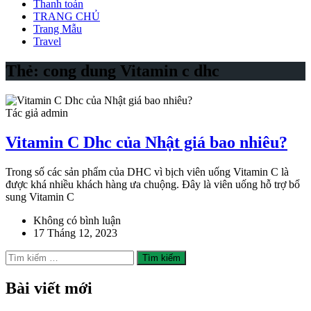
Thanh toán
TRANG CHỦ
Trang Mẫu
Travel
Thẻ:
cong dung Vitamin c dhc
Tác giả admin
Vitamin C Dhc của Nhật giá bao nhiêu?
Trong số các sản phẩm của DHC vì bịch viên uống Vitamin C là
được khá nhiều khách hàng ưa chuộng. Đây là viên uống hỗ trợ bổ
sung Vitamin C
Không có bình luận
17 Tháng 12, 2023
Tìm
kiếm
cho:
Bài viết mới