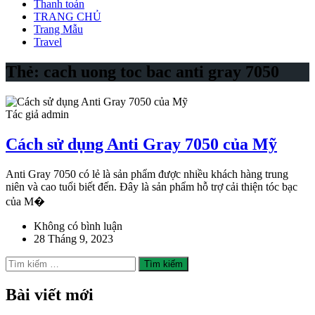
Thanh toán
TRANG CHỦ
Trang Mẫu
Travel
Thẻ:
cach uong toc bac anti gray 7050
Tác giả admin
Cách sử dụng Anti Gray 7050 của Mỹ
Anti Gray 7050 có lẻ là sản phẩm được nhiều khách hàng trung
niên và cao tuổi biết đến. Đây là sản phẩm hỗ trợ cải thiện tóc bạc
của M�
Không có bình luận
28 Tháng 9, 2023
Tìm
kiếm
cho:
Bài viết mới