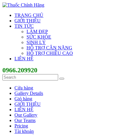
TRANG CHỦ
GIỚI THIỆU
TIN TỨC
LÀM ĐẸP
SỨC KHỎE
SINH LÝ
HỖ TRỢ CÂN NẶNG
HỖ TRỢ CHIỀU CAO
LIÊN HỆ
0966.209920
Cửa hàng
Gallery Details
Giỏ hàng
GIỚI THIỆU
LIÊN HỆ
Our Gallery
Our Teams
Pricing
Tài khoản