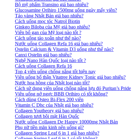
Bộ mỹ phẩm Transino giá bao nhiêu?
Glucosamine Orihiro 1500mg uống ngày mấy viên?
Tảo vàng Nhật Bản giá bao nhiêu?
Cách uống mọc tóc Natrol Biotin
Ginkgo Biloba của Mỹ giá bao nhiêu?
Viên bổ gan của Mỹ loại nào tốt ?
Cách uống tảo xoắn như thế nào?
Nước uống Collagen Refa 16 giá bao nhiêu?
Ostelin Calcium & Vitamin D3 uống như thế nào?
Canxi Ostelin giá bao nhiêu?
Nghệ Nano Hàn Quốc loại nào tốt ?
Cách uống Collagen Refa 16
Top 4 viên uống chống nắng tốt hiện nay
Viên uống bổ thận Vitatree Kidney Tonic giá bao nhiêu?
Nước hoa hồng của Nhật loại nào tốt?
Cách sử dụng viên uống chống nắng lựu đỏ Puritan’s Pride
Viên uống nở ngực BBB Orihiro có tốt không?
Cách dùng Osteo Bi-Flex 200 viên
Vitamin C Dhc của Nhật giá bao nhiêu?
Collagen Youtheory giá bao nhiêu?
Collagen tươi bôi mặt Hàn Quốc
Nước uống Collagen De Happy 10000mg Nhật Bản
Phụ nữ tiền mãn kinh nên uống gì?
Collagen Spring Leaf 6 in 1 giá bao nhiêu?
Collagen Spring Leaf 6 in 1 có tốt không?