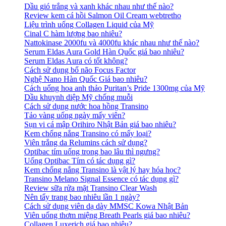
Dầu gió trắng và xanh khác nhau như thế nào?
Review kem cá hồi Salmon Oil Cream webtretho
Liệu trình uống Collagen Liquid của Mỹ
Cinal C hàm lượng bao nhiêu?
Nattokinase 2000fu và 4000fu khác nhau như thế nào?
Serum Eldas Aura Gold Hàn Quốc giá bao nhiêu?
Serum Eldas Aura có tốt không?
Cách sử dụng bổ não Focus Factor
Nghệ Nano Hàn Quốc Giá bao nhiêu?
Cách uống hoa anh thảo Puritan’s Pride 1300mg của Mỹ
Dầu khuynh diệp Mỹ chống muỗi
Cách sử dụng nước hoa hồng Transino
Tảo vàng uống ngày mấy viên?
Sụn vi cá mập Orihiro Nhật Bản giá bao nhiêu?
Kem chống nắng Transino có mấy loại?
Viên trắng da Relumins cách sử dụng?
Optibac tím uống trong bao lâu thì ngưng?
Uống Optibac Tím có tác dụng gì?
Kem chống nắng Transino là vật lý hay hóa học?
Transino Melano Signal Essence có tác dụng gì?
Review sữa rửa mặt Transino Clear Wash
Nên tẩy trang bao nhiêu lần 1 ngày?
Cách sử dụng viên dạ dày MMSC Kowa Nhật Bản
Viên uống thơm miệng Breath Pearls giá bao nhiêu?
Collagen Luxerich giá bao nhiêu?