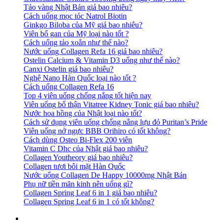
Tảo vàng Nhật Bản giá bao nhiêu?
Cách uống mọc tóc Natrol Biotin
Ginkgo Biloba của Mỹ giá bao nhiêu?
Viên bổ gan của Mỹ loại nào tốt ?
Cách uống tảo xoắn như thế nào?
Nước uống Collagen Refa 16 giá bao nhiêu?
Ostelin Calcium & Vitamin D3 uống như thế nào?
Canxi Ostelin giá bao nhiêu?
Nghệ Nano Hàn Quốc loại nào tốt ?
Cách uống Collagen Refa 16
Top 4 viên uống chống nắng tốt hiện nay
Viên uống bổ thận Vitatree Kidney Tonic giá bao nhiêu?
Nước hoa hồng của Nhật loại nào tốt?
Cách sử dụng viên uống chống nắng lựu đỏ Puritan’s Pride
Viên uống nở ngực BBB Orihiro có tốt không?
Cách dùng Osteo Bi-Flex 200 viên
Vitamin C Dhc của Nhật giá bao nhiêu?
Collagen Youtheory giá bao nhiêu?
Collagen tươi bôi mặt Hàn Quốc
Nước uống Collagen De Happy 10000mg Nhật Bản
Phụ nữ tiền mãn kinh nên uống gì?
Collagen Spring Leaf 6 in 1 giá bao nhiêu?
Collagen Spring Leaf 6 in 1 có tốt không?