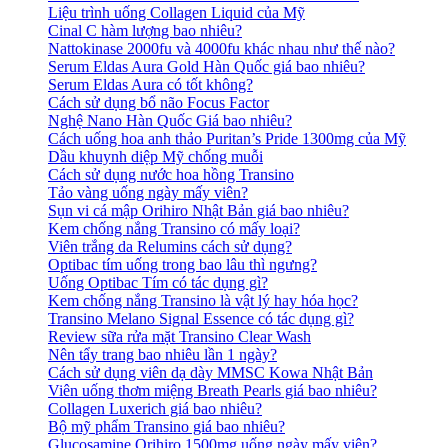
Liệu trình uống Collagen Liquid của Mỹ
Cinal C hàm lượng bao nhiêu?
Nattokinase 2000fu và 4000fu khác nhau như thế nào?
Serum Eldas Aura Gold Hàn Quốc giá bao nhiêu?
Serum Eldas Aura có tốt không?
Cách sử dụng bổ não Focus Factor
Nghệ Nano Hàn Quốc Giá bao nhiêu?
Cách uống hoa anh thảo Puritan’s Pride 1300mg của Mỹ
Dầu khuynh diệp Mỹ chống muỗi
Cách sử dụng nước hoa hồng Transino
Tảo vàng uống ngày mấy viên?
Sụn vi cá mập Orihiro Nhật Bản giá bao nhiêu?
Kem chống nắng Transino có mấy loại?
Viên trắng da Relumins cách sử dụng?
Optibac tím uống trong bao lâu thì ngưng?
Uống Optibac Tím có tác dụng gì?
Kem chống nắng Transino là vật lý hay hóa học?
Transino Melano Signal Essence có tác dụng gì?
Review sữa rửa mặt Transino Clear Wash
Nên tẩy trang bao nhiêu lần 1 ngày?
Cách sử dụng viên dạ dày MMSC Kowa Nhật Bản
Viên uống thơm miệng Breath Pearls giá bao nhiêu?
Collagen Luxerich giá bao nhiêu?
Bộ mỹ phẩm Transino giá bao nhiêu?
Glucosamine Orihiro 1500mg uống ngày mấy viên?