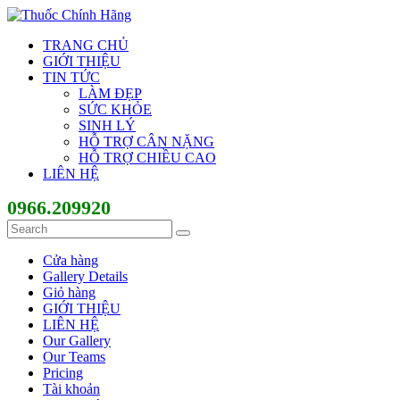
TRANG CHỦ
GIỚI THIỆU
TIN TỨC
LÀM ĐẸP
SỨC KHỎE
SINH LÝ
HỖ TRỢ CÂN NẶNG
HỖ TRỢ CHIỀU CAO
LIÊN HỆ
0966.209920
Cửa hàng
Gallery Details
Giỏ hàng
GIỚI THIỆU
LIÊN HỆ
Our Gallery
Our Teams
Pricing
Tài khoản