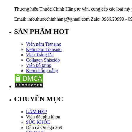
Thương hiệu Thuốc Chính Hãng tư vấn, cung cấp các loại mỹ ph
Email: info.thuocchinhhang@gmail.com Zalo: 0966.20990 - 0
SẢN PHẨM HOT
Viên nám Transino
Kem nám Transino
Viên Trắng Da
Collagen Shiseido
Viên bổ khớp
Kem chống nắng
CHUYÊN MỤC
LÀM ĐẸP
Viên đặt phụ khoa
SỨC KHỎE
Dầu cá Omega 369