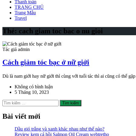
Thanh toán
TRANG CHỦ
Trang Mẫu
Travel
Thẻ:
cach giam toc bac o nu gioi
Tác giả admin
Cách giảm tóc bạc ở nữ giới
Dù là nam giới hay nữ giới thì cùng với tuổi tác thì ai cũng có thể gặ
Không có bình luận
5 Tháng 10, 2023
Tìm
kiếm
cho:
Bài viết mới
Dầu gió trắng và xanh khác nhau như thế nào?
Review kem cá hồi Salmon Oil Cream webtretho