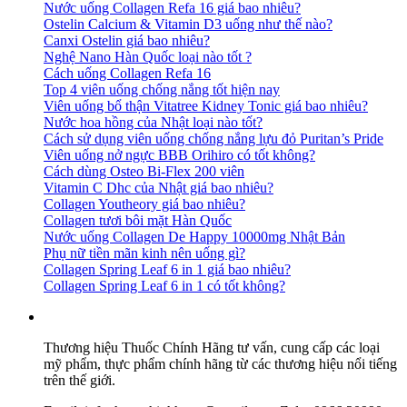
Nước uống Collagen Refa 16 giá bao nhiêu?
Ostelin Calcium & Vitamin D3 uống như thế nào?
Canxi Ostelin giá bao nhiêu?
Nghệ Nano Hàn Quốc loại nào tốt ?
Cách uống Collagen Refa 16
Top 4 viên uống chống nắng tốt hiện nay
Viên uống bổ thận Vitatree Kidney Tonic giá bao nhiêu?
Nước hoa hồng của Nhật loại nào tốt?
Cách sử dụng viên uống chống nắng lựu đỏ Puritan’s Pride
Viên uống nở ngực BBB Orihiro có tốt không?
Cách dùng Osteo Bi-Flex 200 viên
Vitamin C Dhc của Nhật giá bao nhiêu?
Collagen Youtheory giá bao nhiêu?
Collagen tươi bôi mặt Hàn Quốc
Nước uống Collagen De Happy 10000mg Nhật Bản
Phụ nữ tiền mãn kinh nên uống gì?
Collagen Spring Leaf 6 in 1 giá bao nhiêu?
Collagen Spring Leaf 6 in 1 có tốt không?
Thương hiệu Thuốc Chính Hãng tư vấn, cung cấp các loại
mỹ phẩm, thực phẩm chính hãng từ các thương hiệu nổi tiếng
trên thế giới.