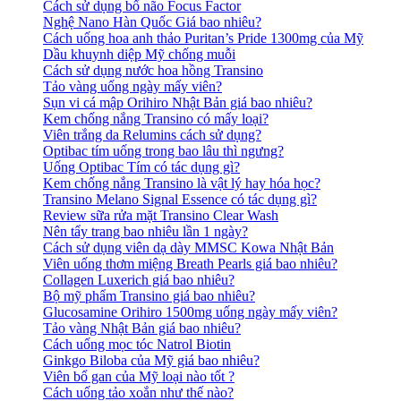
Cách sử dụng bổ não Focus Factor
Nghệ Nano Hàn Quốc Giá bao nhiêu?
Cách uống hoa anh thảo Puritan’s Pride 1300mg của Mỹ
Dầu khuynh diệp Mỹ chống muỗi
Cách sử dụng nước hoa hồng Transino
Tảo vàng uống ngày mấy viên?
Sụn vi cá mập Orihiro Nhật Bản giá bao nhiêu?
Kem chống nắng Transino có mấy loại?
Viên trắng da Relumins cách sử dụng?
Optibac tím uống trong bao lâu thì ngưng?
Uống Optibac Tím có tác dụng gì?
Kem chống nắng Transino là vật lý hay hóa học?
Transino Melano Signal Essence có tác dụng gì?
Review sữa rửa mặt Transino Clear Wash
Nên tẩy trang bao nhiêu lần 1 ngày?
Cách sử dụng viên dạ dày MMSC Kowa Nhật Bản
Viên uống thơm miệng Breath Pearls giá bao nhiêu?
Collagen Luxerich giá bao nhiêu?
Bộ mỹ phẩm Transino giá bao nhiêu?
Glucosamine Orihiro 1500mg uống ngày mấy viên?
Tảo vàng Nhật Bản giá bao nhiêu?
Cách uống mọc tóc Natrol Biotin
Ginkgo Biloba của Mỹ giá bao nhiêu?
Viên bổ gan của Mỹ loại nào tốt ?
Cách uống tảo xoắn như thế nào?