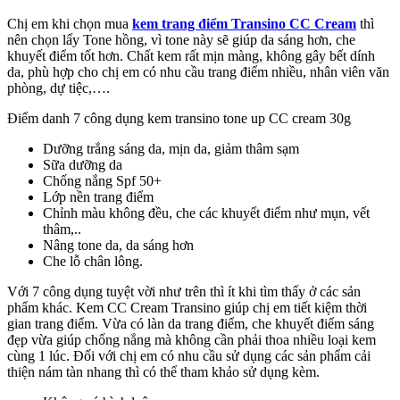
Chị em khi chọn mua
kem trang điểm Transino CC Cream
thì
nên chọn lấy Tone hồng, vì tone này sẽ giúp da sáng hơn, che
khuyết điểm tốt hơn. Chất kem rất mịn màng, không gây bết dính
da, phù hợp cho chị em có nhu cầu trang điểm nhiều, nhân viên văn
phòng, dự tiệc,….
Điểm danh 7 công dụng kem transino tone up CC cream 30g
Dưỡng trắng sáng da, mịn da, giảm thâm sạm
Sữa dưỡng da
Chống nắng Spf 50+
Lớp nền trang điểm
Chỉnh màu không đều, che các khuyết điểm như mụn, vết
thâm,..
Nâng tone da, da sáng hơn
Che lỗ chân lông.
Với 7 công dụng tuyệt vời như trên thì ít khi tìm thấy ở các sản
phẩm khác. Kem CC Cream Transino giúp chị em tiết kiệm thời
gian trang điểm. Vừa có làn da trang điểm, che khuyết điểm sáng
đẹp vừa giúp chống nắng mà không cần phải thoa nhiều loại kem
cùng 1 lúc. Đối với chị em có nhu cầu sử dụng các sản phẩm cải
thiện nám tàn nhang thì có thể tham khảo sử dụng kèm.