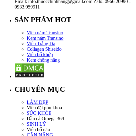
Email: info.thuocchinhhang@gmail.com Zalo: 0966.20990 -
0933.959911
SẢN PHẨM HOT
Viên nám Transino
Kem nám Transino
Viên Trắng Da
Collagen Shiseido
Viên bổ khớp
Kem chống nắng
CHUYÊN MỤC
LÀM ĐẸP
Viên đặt phụ khoa
SỨC KHỎE
Dầu cá Omega 369
SINH LÝ
Viên bổ não
CÂN NẶNG