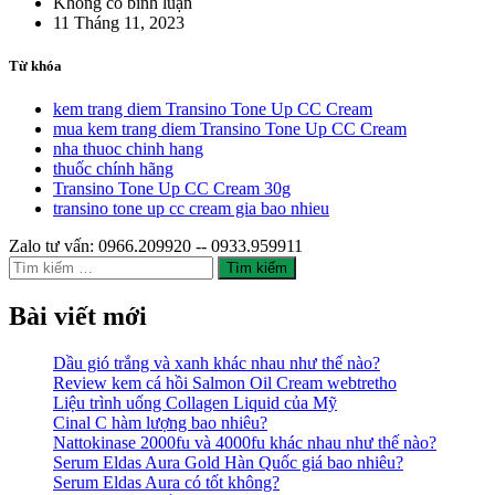
Không có bình luận
11 Tháng 11, 2023
Từ khóa
kem trang diem Transino Tone Up CC Cream
mua kem trang diem Transino Tone Up CC Cream
nha thuoc chinh hang
thuốc chính hãng
Transino Tone Up CC Cream 30g
transino tone up cc cream gia bao nhieu
Zalo tư vấn: 0966.209920 -- 0933.959911
Tìm
kiếm
cho:
Bài viết mới
Dầu gió trắng và xanh khác nhau như thế nào?
Review kem cá hồi Salmon Oil Cream webtretho
Liệu trình uống Collagen Liquid của Mỹ
Cinal C hàm lượng bao nhiêu?
Nattokinase 2000fu và 4000fu khác nhau như thế nào?
Serum Eldas Aura Gold Hàn Quốc giá bao nhiêu?
Serum Eldas Aura có tốt không?