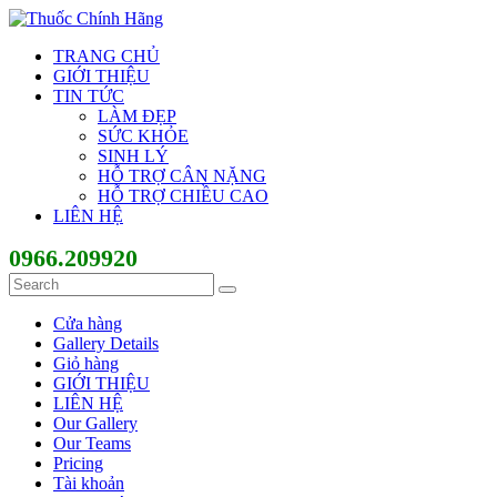
TRANG CHỦ
GIỚI THIỆU
TIN TỨC
LÀM ĐẸP
SỨC KHỎE
SINH LÝ
HỖ TRỢ CÂN NẶNG
HỖ TRỢ CHIỀU CAO
LIÊN HỆ
0966.209920
Cửa hàng
Gallery Details
Giỏ hàng
GIỚI THIỆU
LIÊN HỆ
Our Gallery
Our Teams
Pricing
Tài khoản