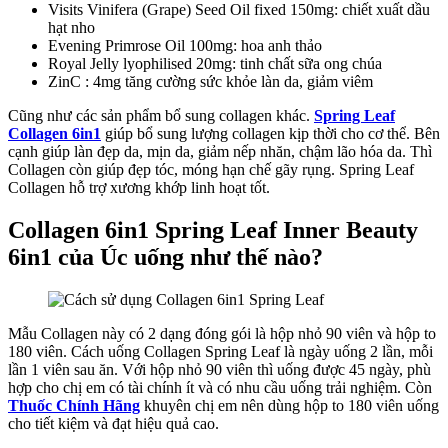
Visits Vinifera (Grape) Seed Oil fixed 150mg: chiết xuất dầu
hạt nho
Evening Primrose Oil 100mg: hoa anh thảo
Royal Jelly lyophilised 20mg: tinh chất sữa ong chúa
ZinC : 4mg tăng cường sức khỏe làn da, giảm viêm
Cũng như các sản phẩm bổ sung collagen khác.
Spring Leaf
Collagen 6in1
giúp bổ sung lượng collagen kịp thời cho cơ thể. Bên
cạnh giúp làn đẹp da, mịn da, giảm nếp nhăn, chậm lão hóa da. Thì
Collagen còn giúp đẹp tóc, móng hạn chế gãy rụng. Spring Leaf
Collagen hỗ trợ xương khớp linh hoạt tốt.
Collagen 6in1 Spring Leaf Inner Beauty
6in1 của Úc uống như thế nào?
Mẫu Collagen này có 2 dạng đóng gói là hộp nhỏ 90 viên và hộp to
180 viên. Cách uống Collagen Spring Leaf là ngày uống 2 lần, mỗi
lần 1 viên sau ăn. Với hộp nhỏ 90 viên thì uống được 45 ngày, phù
hợp cho chị em có tài chính ít và có nhu cầu uống trải nghiệm. Còn
Thuốc Chính Hãng
khuyên chị em nên dùng hộp to 180 viên uống
cho tiết kiệm và đạt hiệu quả cao.