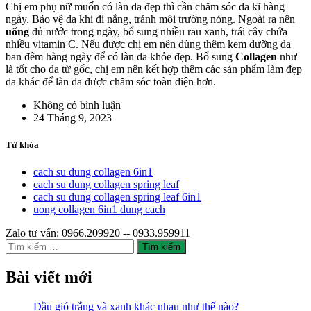
Chị em phụ nữ muốn có làn da đẹp thì cần chăm sóc da kĩ hàng
ngày. Bảo vệ da khi đi nắng, tránh môi trường nóng. Ngoài ra nên
uống
đủ nước trong ngày, bổ sung nhiều rau xanh, trái cây chứa
nhiều vitamin C. Nếu được chị em nên dùng thêm kem dưỡng da
ban đêm hàng ngày để có làn da khỏe đẹp. Bổ sung
Collagen
như
là tốt cho da từ gốc, chị em nên kết hợp thêm các sản phẩm làm đẹp
da khác để làn da được chăm sóc toàn diện hơn.
Không có bình luận
24 Tháng 9, 2023
Từ khóa
cach su dung collagen 6in1
cach su dung collagen spring leaf
cach su dung collagen spring leaf 6in1
uong collagen 6in1 dung cach
Zalo tư vấn: 0966.209920 -- 0933.959911
Tìm
kiếm
cho:
Bài viết mới
Dầu gió trắng và xanh khác nhau như thế nào?