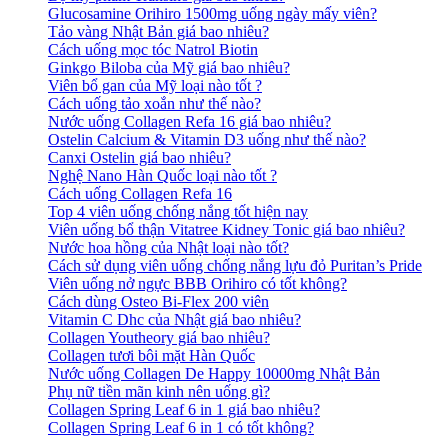
Glucosamine Orihiro 1500mg uống ngày mấy viên?
Tảo vàng Nhật Bản giá bao nhiêu?
Cách uống mọc tóc Natrol Biotin
Ginkgo Biloba của Mỹ giá bao nhiêu?
Viên bổ gan của Mỹ loại nào tốt ?
Cách uống tảo xoắn như thế nào?
Nước uống Collagen Refa 16 giá bao nhiêu?
Ostelin Calcium & Vitamin D3 uống như thế nào?
Canxi Ostelin giá bao nhiêu?
Nghệ Nano Hàn Quốc loại nào tốt ?
Cách uống Collagen Refa 16
Top 4 viên uống chống nắng tốt hiện nay
Viên uống bổ thận Vitatree Kidney Tonic giá bao nhiêu?
Nước hoa hồng của Nhật loại nào tốt?
Cách sử dụng viên uống chống nắng lựu đỏ Puritan’s Pride
Viên uống nở ngực BBB Orihiro có tốt không?
Cách dùng Osteo Bi-Flex 200 viên
Vitamin C Dhc của Nhật giá bao nhiêu?
Collagen Youtheory giá bao nhiêu?
Collagen tươi bôi mặt Hàn Quốc
Nước uống Collagen De Happy 10000mg Nhật Bản
Phụ nữ tiền mãn kinh nên uống gì?
Collagen Spring Leaf 6 in 1 giá bao nhiêu?
Collagen Spring Leaf 6 in 1 có tốt không?