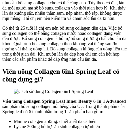
nhu cầu bổ sung collagen cho cơ thể càng cao. Tùy theo cơ địa, làn
da mỗi người mà sẽ bổ sung collagen vào thời gian hợp lý. Khi thấy
làn da xuống sắc, nhiều thâm sạm, nếp nhăn, thô ráp, không được
mịn màng. Thì chị em nên kiểm tra và chăm sóc làn da kĩ hơn.
Có thể từ 25 tuổi là chị em nên bổ sung collagen đều đặn. Việc bổ
sung collagen có thể bằng collagen nước hoặc collagen dạng viên
đều được. Bổ sung collagen là hỗ trợ bổ sung dưỡng chất cho làn da
khỏe. Quá trình bổ sung collagen theo khoảng vài tháng sau đó
ngưng vài tháng uống lại. Bổ sung collagen không cần uống liên tục
trong thời gian dài. Khi muốn làn da đẹp hơn chị em cần kết hợp
thêm các sản phẩm khác để đáp ứng nhu cầu làn da.
Viên uống Collagen 6in1 Spring Leaf có
công dụng gì?
Viên uống Collagen Spring Leaf Inner Beauty 6-In-1 Advanced
sản phẩm bổ sung collagen nổi tiếng của Úc. Trong thành phần của
Spring leaf có 6 thành phần trong 1 sản phẩm bao gồm:
Marine collagen 250mg: chiết xuất da cá biển
Lysine 200mg hỗ trợ sản sinh collagen tự nhiên