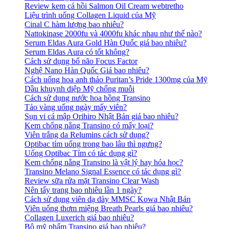
Review kem cá hồi Salmon Oil Cream webtretho
Liệu trình uống Collagen Liquid của Mỹ
Cinal C hàm lượng bao nhiêu?
Nattokinase 2000fu và 4000fu khác nhau như thế nào?
Serum Eldas Aura Gold Hàn Quốc giá bao nhiêu?
Serum Eldas Aura có tốt không?
Cách sử dụng bổ não Focus Factor
Nghệ Nano Hàn Quốc Giá bao nhiêu?
Cách uống hoa anh thảo Puritan’s Pride 1300mg của Mỹ
Dầu khuynh diệp Mỹ chống muỗi
Cách sử dụng nước hoa hồng Transino
Tảo vàng uống ngày mấy viên?
Sụn vi cá mập Orihiro Nhật Bản giá bao nhiêu?
Kem chống nắng Transino có mấy loại?
Viên trắng da Relumins cách sử dụng?
Optibac tím uống trong bao lâu thì ngưng?
Uống Optibac Tím có tác dụng gì?
Kem chống nắng Transino là vật lý hay hóa học?
Transino Melano Signal Essence có tác dụng gì?
Review sữa rửa mặt Transino Clear Wash
Nên tẩy trang bao nhiêu lần 1 ngày?
Cách sử dụng viên dạ dày MMSC Kowa Nhật Bản
Viên uống thơm miệng Breath Pearls giá bao nhiêu?
Collagen Luxerich giá bao nhiêu?
Bộ mỹ phẩm Transino giá bao nhiêu?