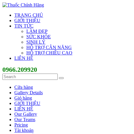
TRANG CHỦ
GIỚI THIỆU
TIN TỨC
LÀM ĐẸP
SỨC KHỎE
SINH LÝ
HỖ TRỢ CÂN NẶNG
HỖ TRỢ CHIỀU CAO
LIÊN HỆ
0966.209920
Cửa hàng
Gallery Details
Giỏ hàng
GIỚI THIỆU
LIÊN HỆ
Our Gallery
Our Teams
Pricing
Tài khoản