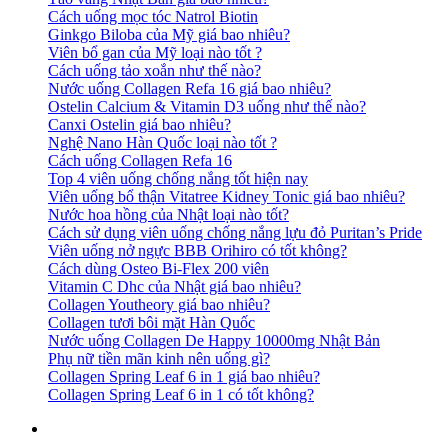
Cách uống mọc tóc Natrol Biotin
Ginkgo Biloba của Mỹ giá bao nhiêu?
Viên bổ gan của Mỹ loại nào tốt ?
Cách uống tảo xoắn như thế nào?
Nước uống Collagen Refa 16 giá bao nhiêu?
Ostelin Calcium & Vitamin D3 uống như thế nào?
Canxi Ostelin giá bao nhiêu?
Nghệ Nano Hàn Quốc loại nào tốt ?
Cách uống Collagen Refa 16
Top 4 viên uống chống nắng tốt hiện nay
Viên uống bổ thận Vitatree Kidney Tonic giá bao nhiêu?
Nước hoa hồng của Nhật loại nào tốt?
Cách sử dụng viên uống chống nắng lựu đỏ Puritan’s Pride
Viên uống nở ngực BBB Orihiro có tốt không?
Cách dùng Osteo Bi-Flex 200 viên
Vitamin C Dhc của Nhật giá bao nhiêu?
Collagen Youtheory giá bao nhiêu?
Collagen tươi bôi mặt Hàn Quốc
Nước uống Collagen De Happy 10000mg Nhật Bản
Phụ nữ tiền mãn kinh nên uống gì?
Collagen Spring Leaf 6 in 1 giá bao nhiêu?
Collagen Spring Leaf 6 in 1 có tốt không?