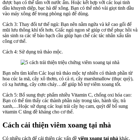
được bạn có thể tắm với nước ấm. Hoặc kết hợp với các loại tinh
dầu khuynh diệp, bạc hà để xông. Bạn có thể nhỏ vài giọt tinh dầu
vào máy xông để trong phòng ngủ để dùng.
Cách 3: Thay đổi tư thế ngủ: Bạn nên nằm ngửa và kê cao gối để
mũi lưu thông khí tốt hơn. Giấc ngủ ngon sẽ giúp cơ thể phục hồi và
sản sinh ra các tế bào bạch cầu giúp hạn chế các tác nhân xấu tấn
công cơ thể.
Cách 4: Sử dụng trà thảo mộc.
Bạn nên tìm kiếm Các loại trà thảo mộc tự nhiên có thành phần từ
hoa cúc la mã, cây xô thơm, cỏ cà ri, cây marshmallow (thục quỳ),
cỏ xạ hương, cây cơm cháy…để giúp hỗ trợ viêm xoang tốt.
Cách 5: Bổ sung thực phẩm nhiều Vitamin C, chống oxi hóa cao:
Bạn có thể tìm thấy các thành phần này trong táo, hành tây, trà
xanh,…Hoặc sử dụng các loại trái cây họ cam, quýt để bổ sung
vitamin C tăng đề kháng cho cơ thể.
Cách cải thiện viêm xoang tại nhà
Có nhiều cách để cải thiện các vấn đề
viêm xoang tại nhà
khác.