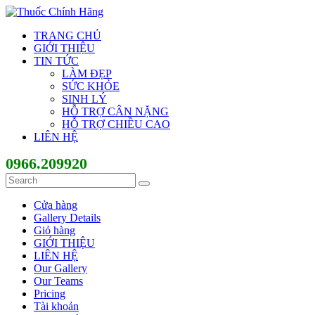
TRANG CHỦ
GIỚI THIỆU
TIN TỨC
LÀM ĐẸP
SỨC KHỎE
SINH LÝ
HỖ TRỢ CÂN NẶNG
HỖ TRỢ CHIỀU CAO
LIÊN HỆ
0966.209920
Cửa hàng
Gallery Details
Giỏ hàng
GIỚI THIỆU
LIÊN HỆ
Our Gallery
Our Teams
Pricing
Tài khoản