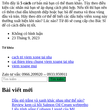
Trên đây là
5 cách
cơ bản mà bạn có thể tham khảo. Tùy theo điều
kiện các nhân mà bạn sẽ áp dụng cách phù hợp. Nếu tốt thì bạn nên
có thêm chai dầu khuynh diệp hoặc bạc bà để matxa và thoa vùng
đầu và trán. Hãy theo dõi cơ thể để biết các dấu hiệu viêm xong này
thường xuất hiện khi nào? Lúc nào? Từ đó sẽ cung cấp cho Bác Sĩ
để có cách điều trị tốt.
Không có bình luận
23 Tháng 9, 2023
Từ khóa
cach tri viem xong tai nha
cai thien trieu chung viem xoang tai nha
viem xoang mui
Zalo tư vấn: 0966.209920 -- 0933.959911
Tìm
kiếm
cho:
Bài viết mới
Dầu gió trắng và xanh khác nhau như thế nào?
Review kem cá hồi Salmon Oil Cream webtretho
Liệu trình uống Collagen Liquid của Mỹ