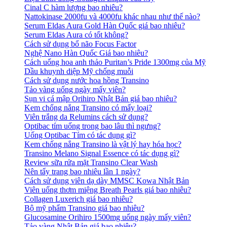
Cinal C hàm lượng bao nhiêu?
Nattokinase 2000fu và 4000fu khác nhau như thế nào?
Serum Eldas Aura Gold Hàn Quốc giá bao nhiêu?
Serum Eldas Aura có tốt không?
Cách sử dụng bổ não Focus Factor
Nghệ Nano Hàn Quốc Giá bao nhiêu?
Cách uống hoa anh thảo Puritan’s Pride 1300mg của Mỹ
Dầu khuynh diệp Mỹ chống muỗi
Cách sử dụng nước hoa hồng Transino
Tảo vàng uống ngày mấy viên?
Sụn vi cá mập Orihiro Nhật Bản giá bao nhiêu?
Kem chống nắng Transino có mấy loại?
Viên trắng da Relumins cách sử dụng?
Optibac tím uống trong bao lâu thì ngưng?
Uống Optibac Tím có tác dụng gì?
Kem chống nắng Transino là vật lý hay hóa học?
Transino Melano Signal Essence có tác dụng gì?
Review sữa rửa mặt Transino Clear Wash
Nên tẩy trang bao nhiêu lần 1 ngày?
Cách sử dụng viên dạ dày MMSC Kowa Nhật Bản
Viên uống thơm miệng Breath Pearls giá bao nhiêu?
Collagen Luxerich giá bao nhiêu?
Bộ mỹ phẩm Transino giá bao nhiêu?
Glucosamine Orihiro 1500mg uống ngày mấy viên?
Tảo vàng Nhật Bản giá bao nhiêu?