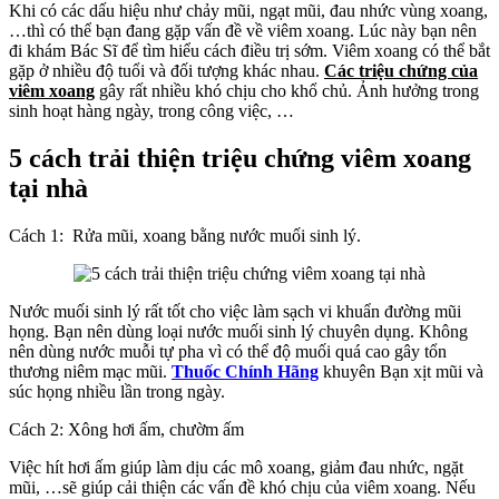
Khi có các dấu hiệu như chảy mũi, ngạt mũi, đau nhức vùng xoang,
…thì có thể bạn đang gặp vấn đề về viêm xoang. Lúc này bạn nên
đi khám Bác Sĩ để tìm hiểu cách điều trị sớm. Viêm xoang có thể bắt
gặp ở nhiều độ tuổi và đối tượng khác nhau.
Các triệu chứng của
viêm xoang
gây rất nhiều khó chịu cho khổ chủ. Ảnh hưởng trong
sinh hoạt hàng ngày, trong công việc, …
5 cách trải thiện triệu chứng viêm xoang
tại nhà
Cách 1: Rửa mũi, xoang bằng nước muối sinh lý.
Nước muối sinh lý rất tốt cho việc làm sạch vi khuẩn đường mũi
họng. Bạn nên dùng loại nước muối sinh lý chuyên dụng. Không
nên dùng nước muỗi tự pha vì có thể độ muối quá cao gây tổn
thương niêm mạc mũi.
Thuốc Chính Hãng
khuyên Bạn xịt mũi và
súc họng nhiều lần trong ngày.
Cách 2: Xông hơi ấm, chườm ấm
Việc hít hơi ấm giúp làm dịu các mô xoang, giảm đau nhức, ngặt
mũi, …sẽ giúp cải thiện các vấn đề khó chịu của viêm xoang. Nếu