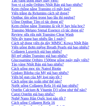
Tảo vàng uống ngày mấy viên?
Sụn vi cá mập Orihiro Nhật Bản giá bao nhiêu?
Kem chống nắng Transino có mấy loại?
Viên trắng da Relumins cách sử dụng?
Optibac tím uống trong bao lâu thì ngưng?
Uống Optibac Tím có tác dụng gì?
Kem chống nắng Transino là vật lý hay hóa học?
Transino Melano Signal Essence có tác dụng gì?
Review sữa rửa mặt Transino Clear Wash
Nên tẩy trang bao nhiêu lần 1 ngày?
Cách sử dụng viên dạ dày MMSC Kowa Nhật Bản
Viên uống thơm miệng Breath Pearls giá bao nhiêu?
Collagen Luxerich giá bao nhiêu?
Bộ mỹ phẩm Transino giá bao nhiêu?
Glucosamine Orihiro 1500mg uống ngày mấy viên?
Tảo vàng Nhật Bản giá bao nhiêu?
Cách uống mọc tóc Natrol Biotin
Ginkgo Biloba của Mỹ giá bao nhiêu?
Viên bổ gan của Mỹ loại nào tốt ?
Cách uống tảo xoắn như thế nào?
Nước uống Collagen Refa 16 giá bao nhiêu?
Ostelin Calcium & Vitamin D3 uống như thế nào?
Canxi Ostelin giá bao nhiêu?
Nghệ Nano Hàn Quốc loại nào tốt ?
Cách uống Collagen Refa 16