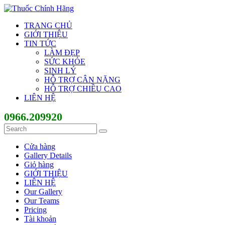
TRANG CHỦ
GIỚI THIỆU
TIN TỨC
LÀM ĐẸP
SỨC KHỎE
SINH LÝ
HỖ TRỢ CÂN NẶNG
HỖ TRỢ CHIỀU CAO
LIÊN HỆ
0966.209920
Cửa hàng
Gallery Details
Giỏ hàng
GIỚI THIỆU
LIÊN HỆ
Our Gallery
Our Teams
Pricing
Tài khoản