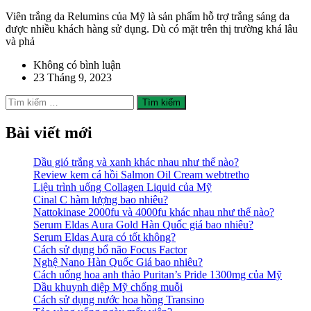
Viên trắng da Relumins của Mỹ là sản phẩm hỗ trợ trắng sáng da
được nhiều khách hàng sử dụng. Dù có mặt trên thị trường khá lâu
và phả
Không có bình luận
23 Tháng 9, 2023
Tìm
kiếm
cho:
Bài viết mới
Dầu gió trắng và xanh khác nhau như thế nào?
Review kem cá hồi Salmon Oil Cream webtretho
Liệu trình uống Collagen Liquid của Mỹ
Cinal C hàm lượng bao nhiêu?
Nattokinase 2000fu và 4000fu khác nhau như thế nào?
Serum Eldas Aura Gold Hàn Quốc giá bao nhiêu?
Serum Eldas Aura có tốt không?
Cách sử dụng bổ não Focus Factor
Nghệ Nano Hàn Quốc Giá bao nhiêu?
Cách uống hoa anh thảo Puritan’s Pride 1300mg của Mỹ
Dầu khuynh diệp Mỹ chống muỗi
Cách sử dụng nước hoa hồng Transino