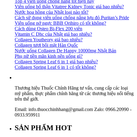
Top 4 viên uống chống nắng tốt hiện nay
Viên uống bổ thận Vitatree Kidney Tonic giá bao nhiêu?
Nước hoa hồng của Nhật loại nào tốt?
Cách sử dụng viên uống chống nắng lựu đỏ Puritan’s Pride
Viên uống nở ngực BBB Orihiro có tốt không?
Cách dùng Osteo Bi-Flex 200 viên
Vitamin C Dhc của Nhật giá bao nhiêu?
Collagen Youtheory giá bao nhiêu?
Collagen tươi bôi mặt Hàn Quốc
Nước uống Collagen De Happy 10000mg Nhật Bản
Phụ nữ tiền mãn kinh nên uống gì?
Collagen Spring Leaf 6 in 1 giá bao nhiêu?
Collagen Spring Leaf 6 in 1 có tốt không?
Thương hiệu Thuốc Chính Hãng tư vấn, cung cấp các loại
mỹ phẩm, thực phẩm chính hãng từ các thương hiệu nổi tiếng
trên thế giới.
Email: info.thuocchinhhang@gmail.com Zalo: 0966.20990 -
0933.959911
SẢN PHẨM HOT