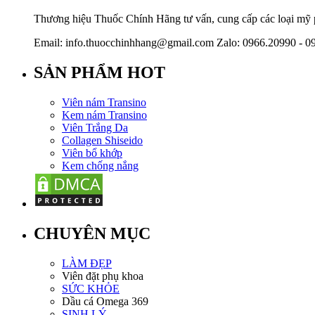
Thương hiệu Thuốc Chính Hãng tư vấn, cung cấp các loại mỹ ph
Email: info.thuocchinhhang@gmail.com Zalo: 0966.20990 - 0
SẢN PHẨM HOT
Viên nám Transino
Kem nám Transino
Viên Trắng Da
Collagen Shiseido
Viên bổ khớp
Kem chống nắng
CHUYÊN MỤC
LÀM ĐẸP
Viên đặt phụ khoa
SỨC KHỎE
Dầu cá Omega 369
SINH LÝ