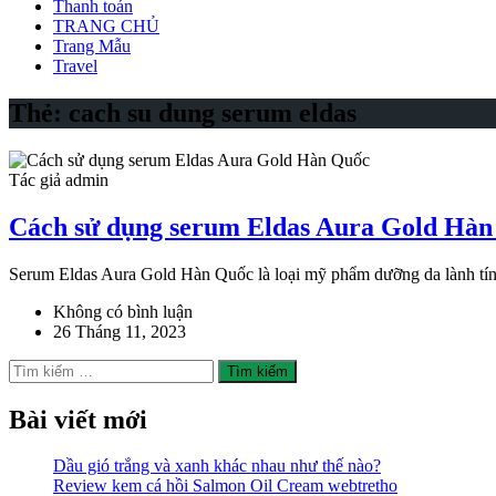
Thanh toán
TRANG CHỦ
Trang Mẫu
Travel
Thẻ:
cach su dung serum eldas
Tác giả admin
Cách sử dụng serum Eldas Aura Gold Hà
Serum Eldas Aura Gold Hàn Quốc là loại mỹ phẩm dưỡng da lành tí
Không có bình luận
26 Tháng 11, 2023
Tìm
kiếm
cho:
Bài viết mới
Dầu gió trắng và xanh khác nhau như thế nào?
Review kem cá hồi Salmon Oil Cream webtretho