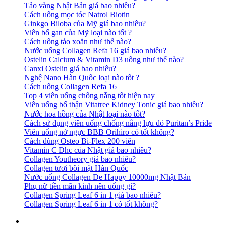
Tảo vàng Nhật Bản giá bao nhiêu?
Cách uống mọc tóc Natrol Biotin
Ginkgo Biloba của Mỹ giá bao nhiêu?
Viên bổ gan của Mỹ loại nào tốt ?
Cách uống tảo xoắn như thế nào?
Nước uống Collagen Refa 16 giá bao nhiêu?
Ostelin Calcium & Vitamin D3 uống như thế nào?
Canxi Ostelin giá bao nhiêu?
Nghệ Nano Hàn Quốc loại nào tốt ?
Cách uống Collagen Refa 16
Top 4 viên uống chống nắng tốt hiện nay
Viên uống bổ thận Vitatree Kidney Tonic giá bao nhiêu?
Nước hoa hồng của Nhật loại nào tốt?
Cách sử dụng viên uống chống nắng lựu đỏ Puritan’s Pride
Viên uống nở ngực BBB Orihiro có tốt không?
Cách dùng Osteo Bi-Flex 200 viên
Vitamin C Dhc của Nhật giá bao nhiêu?
Collagen Youtheory giá bao nhiêu?
Collagen tươi bôi mặt Hàn Quốc
Nước uống Collagen De Happy 10000mg Nhật Bản
Phụ nữ tiền mãn kinh nên uống gì?
Collagen Spring Leaf 6 in 1 giá bao nhiêu?
Collagen Spring Leaf 6 in 1 có tốt không?