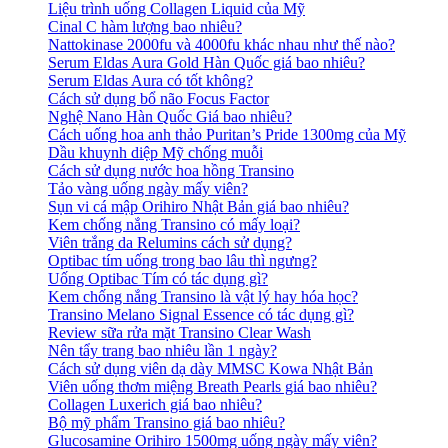
Liệu trình uống Collagen Liquid của Mỹ
Cinal C hàm lượng bao nhiêu?
Nattokinase 2000fu và 4000fu khác nhau như thế nào?
Serum Eldas Aura Gold Hàn Quốc giá bao nhiêu?
Serum Eldas Aura có tốt không?
Cách sử dụng bổ não Focus Factor
Nghệ Nano Hàn Quốc Giá bao nhiêu?
Cách uống hoa anh thảo Puritan’s Pride 1300mg của Mỹ
Dầu khuynh diệp Mỹ chống muỗi
Cách sử dụng nước hoa hồng Transino
Tảo vàng uống ngày mấy viên?
Sụn vi cá mập Orihiro Nhật Bản giá bao nhiêu?
Kem chống nắng Transino có mấy loại?
Viên trắng da Relumins cách sử dụng?
Optibac tím uống trong bao lâu thì ngưng?
Uống Optibac Tím có tác dụng gì?
Kem chống nắng Transino là vật lý hay hóa học?
Transino Melano Signal Essence có tác dụng gì?
Review sữa rửa mặt Transino Clear Wash
Nên tẩy trang bao nhiêu lần 1 ngày?
Cách sử dụng viên dạ dày MMSC Kowa Nhật Bản
Viên uống thơm miệng Breath Pearls giá bao nhiêu?
Collagen Luxerich giá bao nhiêu?
Bộ mỹ phẩm Transino giá bao nhiêu?
Glucosamine Orihiro 1500mg uống ngày mấy viên?