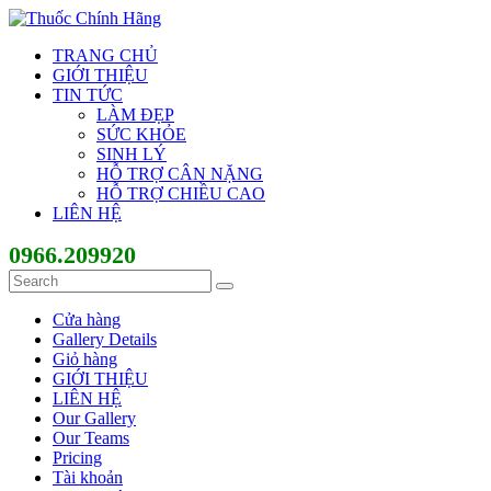
TRANG CHỦ
GIỚI THIỆU
TIN TỨC
LÀM ĐẸP
SỨC KHỎE
SINH LÝ
HỖ TRỢ CÂN NẶNG
HỖ TRỢ CHIỀU CAO
LIÊN HỆ
0966.209920
Cửa hàng
Gallery Details
Giỏ hàng
GIỚI THIỆU
LIÊN HỆ
Our Gallery
Our Teams
Pricing
Tài khoản