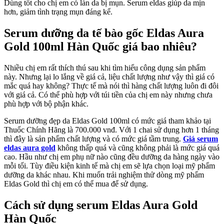
Dùng tốt cho chị em có làn da bị mụn. Serum eldas giúp da mịn
hơn, giảm tình trạng mụn đáng kể.
Serum dưỡng da tế bào gốc Eldas Aura
Gold 100ml Hàn Quốc giá bao nhiêu?
Nhiều chị em rất thích thú sau khi tìm hiểu công dụng sản phẩm
này. Nhưng lại lo lắng về giá cả, liệu chất lượng như vậy thì giá có
mắc quá hay không? Thực tế mà nói thì hàng chất lượng luôn đi đôi
với giá cả. Có thể phù hợp với túi tiền của chị em này nhưng chưa
phù hợp với bộ phận khác.
Serum dưỡng đẹp da Eldas Gold 100ml có mức giá tham khảo tại
Thuốc Chính Hãng là 700.000 vnđ. Với 1 chai sử dụng hơn 1 tháng
thì đây là sản phẩm chất lượng và có mức giá tầm trung.
Giá serum
eldas aura gold
không thấp quá và cũng không phải là mức giá quá
cao. Hầu như chị em phụ nữ nào cũng đều dưỡng da hàng ngày vào
mỗi tối. Tùy điều kiện kinh tế mà chị em sẽ lựa chọn loại mỹ phẩm
dưỡng da khác nhau. Khi muốn trải nghiệm thử dòng mỹ phẩm
Eldas Gold thì chị em có thể mua để sử dụng.
Cách sử dụng serum Eldas Aura Gold
Hàn Quốc