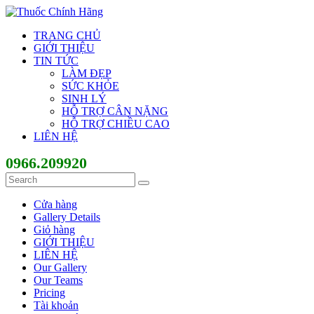
TRANG CHỦ
GIỚI THIỆU
TIN TỨC
LÀM ĐẸP
SỨC KHỎE
SINH LÝ
HỖ TRỢ CÂN NẶNG
HỖ TRỢ CHIỀU CAO
LIÊN HỆ
0966.209920
Cửa hàng
Gallery Details
Giỏ hàng
GIỚI THIỆU
LIÊN HỆ
Our Gallery
Our Teams
Pricing
Tài khoản