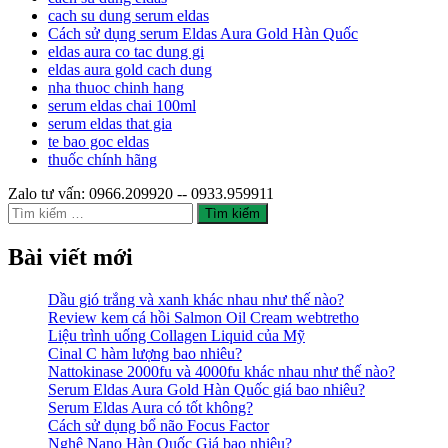
cach su dung serum eldas
Cách sử dụng serum Eldas Aura Gold Hàn Quốc
eldas aura co tac dung gi
eldas aura gold cach dung
nha thuoc chinh hang
serum eldas chai 100ml
serum eldas that gia
te bao goc eldas
thuốc chính hãng
Zalo tư vấn: 0966.209920 -- 0933.959911
Tìm
kiếm
cho:
Bài viết mới
Dầu gió trắng và xanh khác nhau như thế nào?
Review kem cá hồi Salmon Oil Cream webtretho
Liệu trình uống Collagen Liquid của Mỹ
Cinal C hàm lượng bao nhiêu?
Nattokinase 2000fu và 4000fu khác nhau như thế nào?
Serum Eldas Aura Gold Hàn Quốc giá bao nhiêu?
Serum Eldas Aura có tốt không?
Cách sử dụng bổ não Focus Factor
Nghệ Nano Hàn Quốc Giá bao nhiêu?