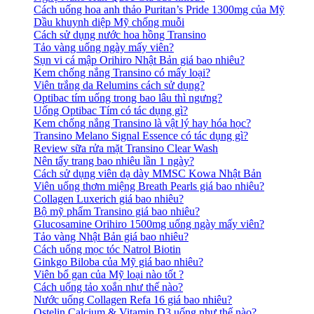
Cách uống hoa anh thảo Puritan’s Pride 1300mg của Mỹ
Dầu khuynh diệp Mỹ chống muỗi
Cách sử dụng nước hoa hồng Transino
Tảo vàng uống ngày mấy viên?
Sụn vi cá mập Orihiro Nhật Bản giá bao nhiêu?
Kem chống nắng Transino có mấy loại?
Viên trắng da Relumins cách sử dụng?
Optibac tím uống trong bao lâu thì ngưng?
Uống Optibac Tím có tác dụng gì?
Kem chống nắng Transino là vật lý hay hóa học?
Transino Melano Signal Essence có tác dụng gì?
Review sữa rửa mặt Transino Clear Wash
Nên tẩy trang bao nhiêu lần 1 ngày?
Cách sử dụng viên dạ dày MMSC Kowa Nhật Bản
Viên uống thơm miệng Breath Pearls giá bao nhiêu?
Collagen Luxerich giá bao nhiêu?
Bộ mỹ phẩm Transino giá bao nhiêu?
Glucosamine Orihiro 1500mg uống ngày mấy viên?
Tảo vàng Nhật Bản giá bao nhiêu?
Cách uống mọc tóc Natrol Biotin
Ginkgo Biloba của Mỹ giá bao nhiêu?
Viên bổ gan của Mỹ loại nào tốt ?
Cách uống tảo xoắn như thế nào?
Nước uống Collagen Refa 16 giá bao nhiêu?
Ostelin Calcium & Vitamin D3 uống như thế nào?