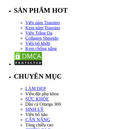
SẢN PHẨM HOT
Viên nám Transino
Kem nám Transino
Viên Trắng Da
Collagen Shiseido
Viên bổ khớp
Kem chống nắng
CHUYÊN MỤC
LÀM ĐẸP
Viên đặt phụ khoa
SỨC KHỎE
Dầu cá Omega 369
SINH LÝ
Viên bổ não
CÂN NẶNG
Tăng chiều cao