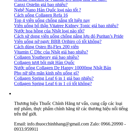
Canxi Ostelin giá bao nhiêu?
Nghệ Nano Hàn Quốc loại nào tốt ?
Cách uống Collagen Refa 16
Top 4 viên uống chống nắng tốt hiện nay
Viên uống bổ thận Vitatree Kidney Tonic giá bao nhiêu?
Nước hoa hồng của Nhật loại nào tốt?
Cách sử dụng viên uống chống nắng lựu đỏ Puritan’s Pride
Viên uống nở ngực BBB Orihiro có tốt không?
Cách dùng Osteo Bi-Flex 200 viên
Vitamin C Dhc của Nhật giá bao nhiêu?
Collagen Youtheory giá bao nhiêu?
Collagen tươi bôi mặt Hàn Quốc
Nước uống Collagen De Happy 10000mg Nhật Bản
Phụ nữ tiền mãn kinh nên uống gì?
Collagen Spring Leaf 6 in 1 giá bao nhiêu?
Collagen Spring Leaf 6 in 1 có tốt không?
Thương hiệu Thuốc Chính Hãng tư vấn, cung cấp các loại
mỹ phẩm, thực phẩm chính hãng từ các thương hiệu nổi tiếng
trên thế giới.
Email: info.thuocchinhhang@gmail.com Zalo: 0966.20990 -
0933.959911