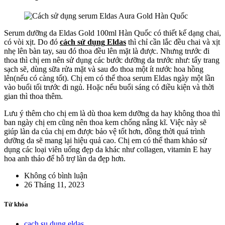
Serum dưỡng da Eldas Gold 100ml Hàn Quốc có thiết kế dạng chai,
có vòi xịt. Do đó
cách
sử dụng
Eldas
thì chỉ cần lắc đều chai và xịt
nhẹ lên bàn tay, sau đó thoa đều lên mặt là được. Nhưng trước đi
thoa thì chị em nên sử dụng các bước dưỡng da trước như: tẩy trang
sạch sẽ, dùng sữa rửa mặt và sau đo thoa một ít nước hoa hồng
lên(nếu có càng tốt). Chị em có thể thoa serum Eldas ngày một lần
vào buổi tối trước đi ngủ. Hoặc nếu buổi sáng có điều kiện và thời
gian thì thoa thêm.
Lưu ý thêm cho chị em là dù thoa kem dưỡng da hay không thoa thì
ban ngày chị em cũng nên thoa kem chống nắng kĩ. Việc này sẽ
giúp làn da của chị em được bảo vệ tốt hơn, đồng thời quá trình
dưỡng da sẽ mang lại hiệu quả cao. Chị em có thể tham khảo sử
dụng các loại viên uống đẹp da khác như collagen, vitamin E hay
hoa anh thảo để hỗ trợ làn da đẹp hơn.
Không có bình luận
26 Tháng 11, 2023
Từ khóa
cach su dung eldas