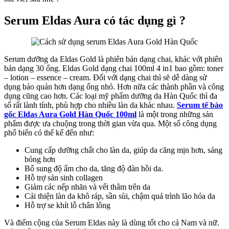
Serum Eldas Aura có tác dụng gì ?
Serum dưỡng da Eldas Gold là phiên bản dạng chai, khác với phiên
bản dạng 30 ống. Eldas Gold dạng chai 100ml 4 in1 bao gồm: toner
– lotion – essence – cream. Đối với dạng chai thì sẽ dễ dàng sử
dụng bảo quản hơn dạng ổng nhỏ. Hơn nữa các thành phần và công
dụng cũng cao hơn. Các loại mỹ phẩm dưỡng da Hàn Quốc thì đa
số rất lành tính, phù hợp cho nhiều làn da khác nhau.
Serum tế bào
gốc Eldas Aura Gold Hàn Quốc 100ml
là một trong những sản
phẩm được ưa chuộng trong thời gian vừa qua. Một số công dụng
phổ biến có thể kể đến như:
Cung cấp dưỡng chất cho làn da, giúp da căng mịn hơn, sáng
bóng hơn
Bổ sung độ ẩm cho da, tăng độ đàn hồi da.
Hỗ trợ sản sinh collagen
Giảm các nếp nhăn và vết thâm trên da
Cải thiện làn da khô ráp, sần sùi, chậm quá trình lão hóa da
Hỗ trợ se khít lỗ chân lông
Và điểm cộng của Serum Eldas này là dùng tốt cho cả Nam và nữ.