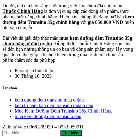
Do đó, chị em hãy sáng suốt trong việc lựa chọn địa chỉ uy tín.
Thuốc Chính Hãng
là đơn vị cung cấp các dòng sản phẩm, thực
phẩm chức năng chính hãng. Hiện nay, chúng tôi đang mở bán
kem
dưỡng đêm Transino 35g chính hãng
với
giá 850.000 VND
miễn
phí vận chuyển.
Bài viết đã giải đáp thắc mắc
mua kem dưỡng đêm Transino 35g
chính hãng ở đâu uy tín
. Đồng thời, Thuốc Chính Hãng còn chia
sẻ đến bạn những thông tin cơ bản về dòng sản phẩm này. Hy vọng
qua đó có thể giúp ích cho chị em trong quá trình lựa chọn sản
phẩm chăm sóc da phù hợp.
Không có bình luận
30 Tháng 10, 2023
Từ khóa
kem duong dem transino mua o dau
kem tri nam ban dem transino mua o dau
Mua Kem Dưỡng Đêm Transino 35g Chính Hãng
mua kem duong dem transio o dau
Zalo tư vấn: 0966.209920 -- 0933.959911
Tìm