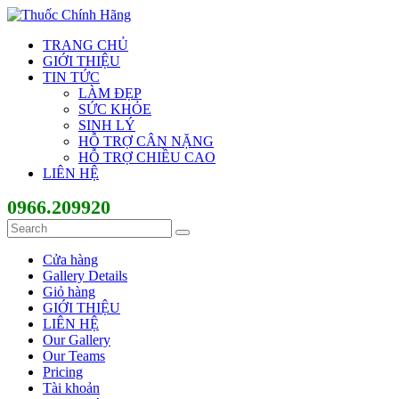
TRANG CHỦ
GIỚI THIỆU
TIN TỨC
LÀM ĐẸP
SỨC KHỎE
SINH LÝ
HỖ TRỢ CÂN NẶNG
HỖ TRỢ CHIỀU CAO
LIÊN HỆ
0966.209920
Cửa hàng
Gallery Details
Giỏ hàng
GIỚI THIỆU
LIÊN HỆ
Our Gallery
Our Teams
Pricing
Tài khoản