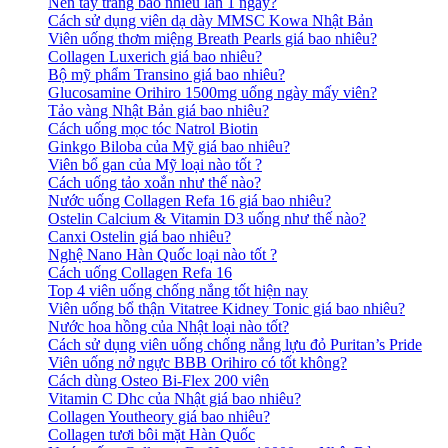
Nên tẩy trang bao nhiêu lần 1 ngày?
Cách sử dụng viên dạ dày MMSC Kowa Nhật Bản
Viên uống thơm miệng Breath Pearls giá bao nhiêu?
Collagen Luxerich giá bao nhiêu?
Bộ mỹ phẩm Transino giá bao nhiêu?
Glucosamine Orihiro 1500mg uống ngày mấy viên?
Tảo vàng Nhật Bản giá bao nhiêu?
Cách uống mọc tóc Natrol Biotin
Ginkgo Biloba của Mỹ giá bao nhiêu?
Viên bổ gan của Mỹ loại nào tốt ?
Cách uống tảo xoắn như thế nào?
Nước uống Collagen Refa 16 giá bao nhiêu?
Ostelin Calcium & Vitamin D3 uống như thế nào?
Canxi Ostelin giá bao nhiêu?
Nghệ Nano Hàn Quốc loại nào tốt ?
Cách uống Collagen Refa 16
Top 4 viên uống chống nắng tốt hiện nay
Viên uống bổ thận Vitatree Kidney Tonic giá bao nhiêu?
Nước hoa hồng của Nhật loại nào tốt?
Cách sử dụng viên uống chống nắng lựu đỏ Puritan’s Pride
Viên uống nở ngực BBB Orihiro có tốt không?
Cách dùng Osteo Bi-Flex 200 viên
Vitamin C Dhc của Nhật giá bao nhiêu?
Collagen Youtheory giá bao nhiêu?
Collagen tươi bôi mặt Hàn Quốc