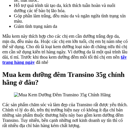
nẻ, mất nước.
Hỗ trợ quá trình tái tạo da, kích thích tuần hoàn và nuôi
dưỡng các tế bào bị lão hóa.
Góp phần làm trắng, đều màu da và ngăn ngừa tình trạng xỉn
màu.
Giảm tình trạng nám da
Mẫu kem này thích hợp cho các chị em cần dưỡng trắng đẹp da,
mịn da, đều màu da. Hoặc các chị em lớn tuổi, chị em bị nám nhẹ có
thể sử dụng. Cho dù là loại kem dưỡng loại nào đi chăng nữa thì chị
em cần sử dụng kiên trì hàng ngày. Vì dưỡng da là một quá trình lâu
dài, tỉ mỉ. Trước khi thoa kem dưỡng đêm mỗi tối thì chị em nên
tẩy
trang hàng ngày
đã nhé
Mua kem dưỡng đêm Transino 35g chính
hãng ở đâu?
Các sản phẩm chăm sóc và làm đẹp của Transino rất được yêu thích.
Chính vì lý do đó, trên thị trường hiện nay có không ít địa chỉ bán
những sản phẩm thuộc thương hiệu này bao gồm kem dưỡng đêm
Transino. Tuy nhiên, bên cạnh những nơi kinh doanh uy tín thì có
rất nhiều địa chỉ bán hàng kém chất lượng.