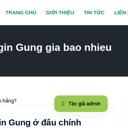
TRANG CHỦ
GIỚI THIỆU
TIN TỨC
LIÊN
rgin Gung gia bao nhieu
Tác giả admin
in Gung ở đâu chính