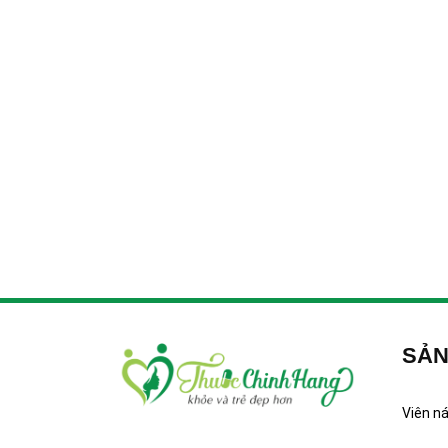
SẢN
Viên n