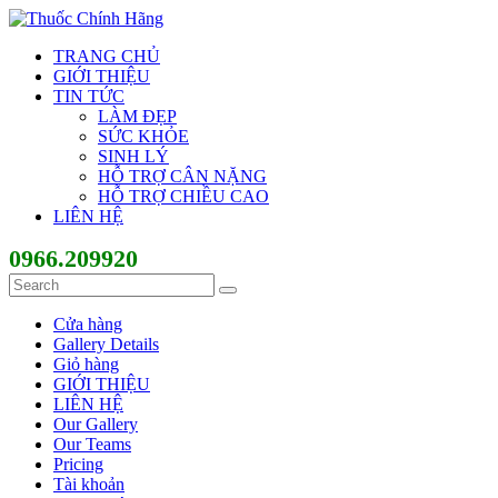
TRANG CHỦ
GIỚI THIỆU
TIN TỨC
LÀM ĐẸP
SỨC KHỎE
SINH LÝ
HỖ TRỢ CÂN NẶNG
HỖ TRỢ CHIỀU CAO
LIÊN HỆ
0966.209920
Cửa hàng
Gallery Details
Giỏ hàng
GIỚI THIỆU
LIÊN HỆ
Our Gallery
Our Teams
Pricing
Tài khoản