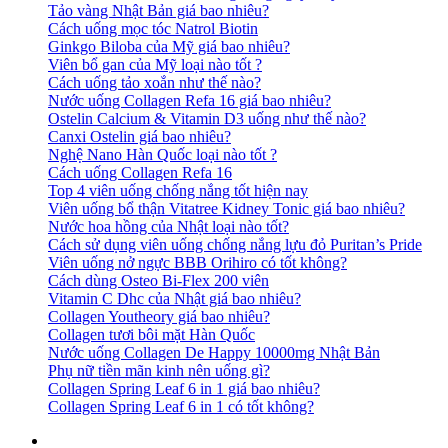
Tảo vàng Nhật Bản giá bao nhiêu?
Cách uống mọc tóc Natrol Biotin
Ginkgo Biloba của Mỹ giá bao nhiêu?
Viên bổ gan của Mỹ loại nào tốt ?
Cách uống tảo xoắn như thế nào?
Nước uống Collagen Refa 16 giá bao nhiêu?
Ostelin Calcium & Vitamin D3 uống như thế nào?
Canxi Ostelin giá bao nhiêu?
Nghệ Nano Hàn Quốc loại nào tốt ?
Cách uống Collagen Refa 16
Top 4 viên uống chống nắng tốt hiện nay
Viên uống bổ thận Vitatree Kidney Tonic giá bao nhiêu?
Nước hoa hồng của Nhật loại nào tốt?
Cách sử dụng viên uống chống nắng lựu đỏ Puritan’s Pride
Viên uống nở ngực BBB Orihiro có tốt không?
Cách dùng Osteo Bi-Flex 200 viên
Vitamin C Dhc của Nhật giá bao nhiêu?
Collagen Youtheory giá bao nhiêu?
Collagen tươi bôi mặt Hàn Quốc
Nước uống Collagen De Happy 10000mg Nhật Bản
Phụ nữ tiền mãn kinh nên uống gì?
Collagen Spring Leaf 6 in 1 giá bao nhiêu?
Collagen Spring Leaf 6 in 1 có tốt không?