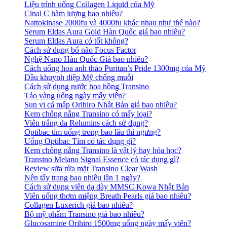
Liệu trình uống Collagen Liquid của Mỹ
Cinal C hàm lượng bao nhiêu?
Nattokinase 2000fu và 4000fu khác nhau như thế nào?
Serum Eldas Aura Gold Hàn Quốc giá bao nhiêu?
Serum Eldas Aura có tốt không?
Cách sử dụng bổ não Focus Factor
Nghệ Nano Hàn Quốc Giá bao nhiêu?
Cách uống hoa anh thảo Puritan’s Pride 1300mg của Mỹ
Dầu khuynh diệp Mỹ chống muỗi
Cách sử dụng nước hoa hồng Transino
Tảo vàng uống ngày mấy viên?
Sụn vi cá mập Orihiro Nhật Bản giá bao nhiêu?
Kem chống nắng Transino có mấy loại?
Viên trắng da Relumins cách sử dụng?
Optibac tím uống trong bao lâu thì ngưng?
Uống Optibac Tím có tác dụng gì?
Kem chống nắng Transino là vật lý hay hóa học?
Transino Melano Signal Essence có tác dụng gì?
Review sữa rửa mặt Transino Clear Wash
Nên tẩy trang bao nhiêu lần 1 ngày?
Cách sử dụng viên dạ dày MMSC Kowa Nhật Bản
Viên uống thơm miệng Breath Pearls giá bao nhiêu?
Collagen Luxerich giá bao nhiêu?
Bộ mỹ phẩm Transino giá bao nhiêu?
Glucosamine Orihiro 1500mg uống ngày mấy viên?