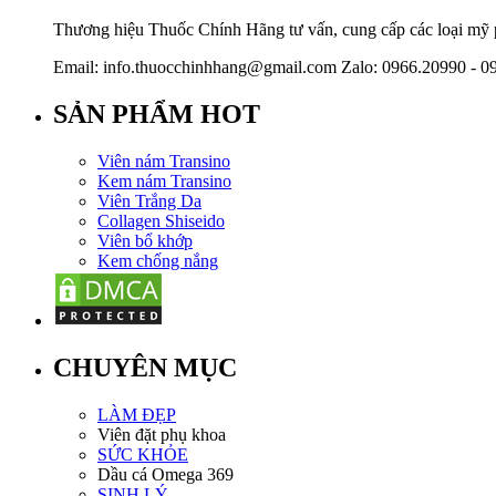
Thương hiệu Thuốc Chính Hãng tư vấn, cung cấp các loại mỹ ph
Email: info.thuocchinhhang@gmail.com Zalo: 0966.20990 - 0
SẢN PHẨM HOT
Viên nám Transino
Kem nám Transino
Viên Trắng Da
Collagen Shiseido
Viên bổ khớp
Kem chống nắng
CHUYÊN MỤC
LÀM ĐẸP
Viên đặt phụ khoa
SỨC KHỎE
Dầu cá Omega 369
SINH LÝ