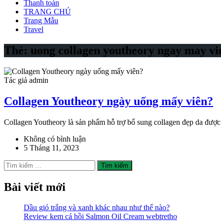
Thanh toán
TRANG CHỦ
Trang Mẫu
Travel
Thẻ:
uong collagen youtheory ngay may vi
Tác giả admin
Collagen Youtheory ngày uống mấy viên?
Collagen Youtheory là sản phẩm hỗ trợ bổ sung collagen đẹp da được n
Không có bình luận
5 Tháng 11, 2023
Tìm
kiếm
cho:
Bài viết mới
Dầu gió trắng và xanh khác nhau như thế nào?
Review kem cá hồi Salmon Oil Cream webtretho