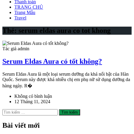
Thanh toán
TRANG CHỦ
Trang Mẫu
Travel
Thẻ:
serum eldas aura co tot khong
Tác giả admin
Serum Eldas Aura có tốt không?
Serum Eldas Aura là một loại serum dưỡng da khá nổi bật của Hàn
Quốc. Serum này được khá nhiều chị em phụ nữ sử dụng dưỡng da
hàng ngày. R�
Không có bình luận
12 Tháng 11, 2024
Tìm
kiếm
cho:
Bài viết mới