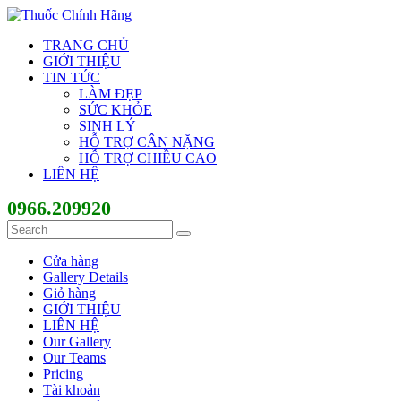
TRANG CHỦ
GIỚI THIỆU
TIN TỨC
LÀM ĐẸP
SỨC KHỎE
SINH LÝ
HỖ TRỢ CÂN NẶNG
HỖ TRỢ CHIỀU CAO
LIÊN HỆ
0966.209920
Cửa hàng
Gallery Details
Giỏ hàng
GIỚI THIỆU
LIÊN HỆ
Our Gallery
Our Teams
Pricing
Tài khoản