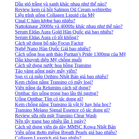
Dầu gió trắng và xanh khác nhau như thế nào?
Review kem cá hồi Salmon Oil Cream webtretho
Liệu trình uống Collagen Liquid của Mỹ
Cinal C hàm lượng bao nhiêu?
Nattokinase 2000fu và 4000fu khác nhau như thế nào?
Serum Eldas Aura Gold Hàn Quốc giá bao nhiêu?
Serum Eldas Aura có tốt không?
Cách sử dụng bổ não Focus Factor
Nghệ Nano Hàn Quốc Giá bao nhiêu?
Cách uống hoa anh thảo Puritan’s Pride 1300mg của Mỹ
Dầu khuynh diệp Mỹ chống muỗi
Cách sử dụng nước hoa hồng Transino
Tảo vàng uống ngày mấy viên?
Sụn vi cá mập Orihiro Nhật Bản giá bao nhiêu?
Kem chống nắng Transino có mấy loại?
Viên trắng da Relumins cách sử dụng?
Optibac tím uống trong bao lâu thì ngưng?
Uống Optibac Tím có tác dụng gì?
Kem chống nắng Transino là vật lý hay hóa học?
Transino Melano Signal Essence có tác dụng gì?
Review sữa rửa mặt Transino Clear Wash
Nên tẩy trang bao nhiêu lần 1 ngày?
Cách sử dụng viên dạ dày MMSC Kowa Nhật Bản
Viên uống thơm miệng Breath Pearls giá bao nhiêu?
Collagen Luxerich giá bao nhiêu?