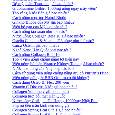
Bộ mỹ phẩm Transino giá bao nhiêu?
Glucosamine Orihiro 1500mg uống ngày mấy viên?
Tảo vàng Nhật Bản giá bao nhiêu?
Cách uống mọc tóc Natrol Biotin
Ginkgo Biloba của Mỹ giá bao nhiêu?
Viên bổ gan của Mỹ loại nào tốt ?
Cách uống tảo xoắn như thế nào?
Nước uống Collagen Refa 16 giá bao nhiêu?
Ostelin Calcium & Vitamin D3 uống như thế nào?
Canxi Ostelin giá bao nhiêu?
Nghệ Nano Hàn Quốc loại nào tốt ?
Cách uống Collagen Refa 16
Top 4 viên uống chống nắng tốt hiện nay
Viên uống bổ thận Vitatree Kidney Tonic giá bao nhiêu?
Nước hoa hồng của Nhật loại nào tốt?
Cách sử dụng viên uống chống nắng lựu đỏ Puritan’s Pride
Viên uống nở ngực BBB Orihiro có tốt không?
Cách dùng Osteo Bi-Flex 200 viên
Vitamin C Dhc của Nhật giá bao nhiêu?
Collagen Youtheory giá bao nhiêu?
Collagen tươi bôi mặt Hàn Quốc
Nước uống Collagen De Happy 10000mg Nhật Bản
Phụ nữ tiền mãn kinh nên uống gì?
Collagen Spring Leaf 6 in 1 giá bao nhiêu?
Collagen Spring Leaf 6 in 1 có tốt không?