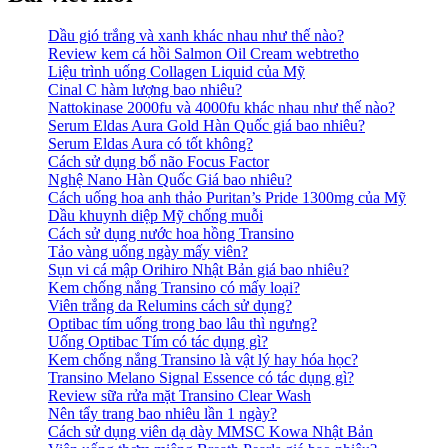
Dầu gió trắng và xanh khác nhau như thế nào?
Review kem cá hồi Salmon Oil Cream webtretho
Liệu trình uống Collagen Liquid của Mỹ
Cinal C hàm lượng bao nhiêu?
Nattokinase 2000fu và 4000fu khác nhau như thế nào?
Serum Eldas Aura Gold Hàn Quốc giá bao nhiêu?
Serum Eldas Aura có tốt không?
Cách sử dụng bổ não Focus Factor
Nghệ Nano Hàn Quốc Giá bao nhiêu?
Cách uống hoa anh thảo Puritan’s Pride 1300mg của Mỹ
Dầu khuynh diệp Mỹ chống muỗi
Cách sử dụng nước hoa hồng Transino
Tảo vàng uống ngày mấy viên?
Sụn vi cá mập Orihiro Nhật Bản giá bao nhiêu?
Kem chống nắng Transino có mấy loại?
Viên trắng da Relumins cách sử dụng?
Optibac tím uống trong bao lâu thì ngưng?
Uống Optibac Tím có tác dụng gì?
Kem chống nắng Transino là vật lý hay hóa học?
Transino Melano Signal Essence có tác dụng gì?
Review sữa rửa mặt Transino Clear Wash
Nên tẩy trang bao nhiêu lần 1 ngày?
Cách sử dụng viên dạ dày MMSC Kowa Nhật Bản