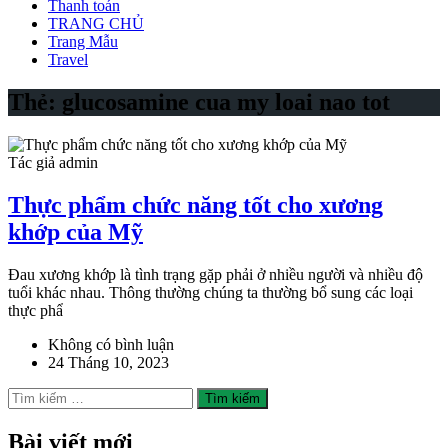
Thanh toán
TRANG CHỦ
Trang Mẫu
Travel
Thẻ:
glucosamine cua my loai nao tot
Tác giả admin
Thực phẩm chức năng tốt cho xương
khớp của Mỹ
Đau xương khớp là tình trạng gặp phải ở nhiều người và nhiều độ
tuổi khác nhau. Thông thường chúng ta thường bổ sung các loại
thực phẩ
Không có bình luận
24 Tháng 10, 2023
Tìm
kiếm
cho:
Bài viết mới