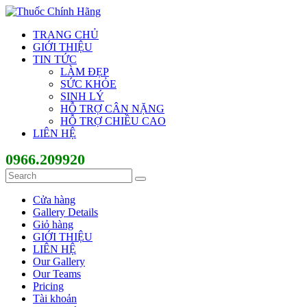
TRANG CHỦ
GIỚI THIỆU
TIN TỨC
LÀM ĐẸP
SỨC KHỎE
SINH LÝ
HỖ TRỢ CÂN NẶNG
HỖ TRỢ CHIỀU CAO
LIÊN HỆ
0966.209920
Cửa hàng
Gallery Details
Giỏ hàng
GIỚI THIỆU
LIÊN HỆ
Our Gallery
Our Teams
Pricing
Tài khoản