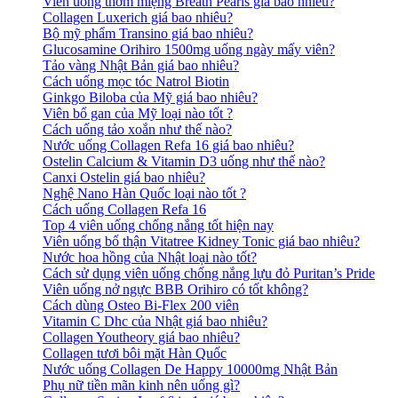
Viên uống thơm miệng Breath Pearls giá bao nhiêu?
Collagen Luxerich giá bao nhiêu?
Bộ mỹ phẩm Transino giá bao nhiêu?
Glucosamine Orihiro 1500mg uống ngày mấy viên?
Tảo vàng Nhật Bản giá bao nhiêu?
Cách uống mọc tóc Natrol Biotin
Ginkgo Biloba của Mỹ giá bao nhiêu?
Viên bổ gan của Mỹ loại nào tốt ?
Cách uống tảo xoắn như thế nào?
Nước uống Collagen Refa 16 giá bao nhiêu?
Ostelin Calcium & Vitamin D3 uống như thế nào?
Canxi Ostelin giá bao nhiêu?
Nghệ Nano Hàn Quốc loại nào tốt ?
Cách uống Collagen Refa 16
Top 4 viên uống chống nắng tốt hiện nay
Viên uống bổ thận Vitatree Kidney Tonic giá bao nhiêu?
Nước hoa hồng của Nhật loại nào tốt?
Cách sử dụng viên uống chống nắng lựu đỏ Puritan’s Pride
Viên uống nở ngực BBB Orihiro có tốt không?
Cách dùng Osteo Bi-Flex 200 viên
Vitamin C Dhc của Nhật giá bao nhiêu?
Collagen Youtheory giá bao nhiêu?
Collagen tươi bôi mặt Hàn Quốc
Nước uống Collagen De Happy 10000mg Nhật Bản
Phụ nữ tiền mãn kinh nên uống gì?