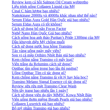
Review kem cá hồi Salmon Oil Cream webtretho
Liệu trình uống Collagen Liquid của Mỹ
Cinal C hàm lượng bao nhiêu?
Nattokinase 2000fu và 4000fu khác nhau như thế nào?
Serum Eldas Aura Gold Hàn Quốc giá bao nhiêu?
Serum Eldas Aura có tốt không?
Cách sử dụng bổ não Focus Factor
Nghệ Nano Hàn Quốc Giá bao nhiêu?
Cách uống hoa anh thảo Puritan’s Pride 1300mg của Mỹ
Dầu khuynh diệp Mỹ chống muỗi
Cách sử dụng nước hoa hồng Transino
Tảo vàng uống ngày mấy viên?
Sụn vi cá mập Orihiro Nhật Bản giá bao nhiêu?
Kem chống nắng Transino có mấy loại?
Viên trắng da Relumins cách sử dụng?
Optibac tím uống trong bao lâu thì ngưng?
Uống Optibac Tím có tác dụng gì?
Kem chống nắng Transino là vật lý hay hóa học?
Transino Melano Signal Essence có tác dụng gì?
Review sữa rửa mặt Transino Clear Wash
Nên tẩy trang bao nhiêu lần 1 ngày?
Cách sử dụng viên dạ dày MMSC Kowa Nhật Bản
Viên uống thơm miệng Breath Pearls giá bao nhiêu?
Collagen Luxerich giá bao nhiêu?
Bộ mỹ phẩm Transino giá bao nhiêu?