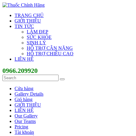
TRANG CHỦ
GIỚI THIỆU
TIN TỨC
LÀM ĐẸP
SỨC KHỎE
SINH LÝ
HỖ TRỢ CÂN NẶNG
HỖ TRỢ CHIỀU CAO
LIÊN HỆ
0966.209920
Cửa hàng
Gallery Details
Giỏ hàng
GIỚI THIỆU
LIÊN HỆ
Our Gallery
Our Teams
Pricing
Tài khoản