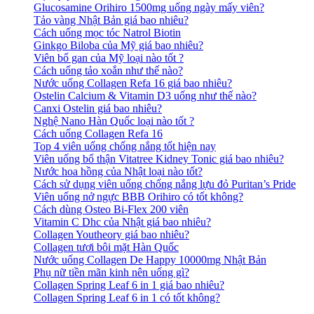
Glucosamine Orihiro 1500mg uống ngày mấy viên?
Tảo vàng Nhật Bản giá bao nhiêu?
Cách uống mọc tóc Natrol Biotin
Ginkgo Biloba của Mỹ giá bao nhiêu?
Viên bổ gan của Mỹ loại nào tốt ?
Cách uống tảo xoắn như thế nào?
Nước uống Collagen Refa 16 giá bao nhiêu?
Ostelin Calcium & Vitamin D3 uống như thế nào?
Canxi Ostelin giá bao nhiêu?
Nghệ Nano Hàn Quốc loại nào tốt ?
Cách uống Collagen Refa 16
Top 4 viên uống chống nắng tốt hiện nay
Viên uống bổ thận Vitatree Kidney Tonic giá bao nhiêu?
Nước hoa hồng của Nhật loại nào tốt?
Cách sử dụng viên uống chống nắng lựu đỏ Puritan’s Pride
Viên uống nở ngực BBB Orihiro có tốt không?
Cách dùng Osteo Bi-Flex 200 viên
Vitamin C Dhc của Nhật giá bao nhiêu?
Collagen Youtheory giá bao nhiêu?
Collagen tươi bôi mặt Hàn Quốc
Nước uống Collagen De Happy 10000mg Nhật Bản
Phụ nữ tiền mãn kinh nên uống gì?
Collagen Spring Leaf 6 in 1 giá bao nhiêu?
Collagen Spring Leaf 6 in 1 có tốt không?