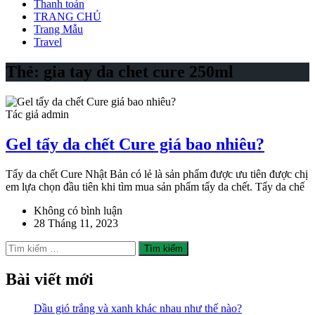
Thanh toán
TRANG CHỦ
Trang Mẫu
Travel
Thẻ:
gia tay da chet cure 250ml
Tác giả admin
Gel tẩy da chết Cure giá bao nhiêu?
Tẩy da chết Cure Nhật Bản có lẻ là sản phẩm được ưu tiên được chị
em lựa chọn đầu tiên khi tìm mua sản phẩm tẩy da chết. Tẩy da chế
Không có bình luận
28 Tháng 11, 2023
Tìm
kiếm
cho:
Bài viết mới
Dầu gió trắng và xanh khác nhau như thế nào?