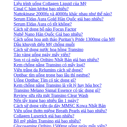
Liệu trình uống Collagen Liquid của Mỹ
Cinal C hàm lượng bao nhiêu?
Nattokinase 2000fu và 4000fu khác nhau như thế nào?
Serum Eldas Aura Gold Hàn Quốc giá bao nhiêu?
Serum Eldas Aura có tốt không?
Cách sử dụng bổ não Focus Factor
Nghệ Nano Hàn Quốc Giá bao nhiêu?
Cách uống hoa anh thảo Puritan’s Pride 1300mg của Mỹ
Dầu khuynh diệp Mỹ chống muỗi
Cách sử dụng nước hoa hồng Transino
Tảo vàng uống ngày mấy viên?
Sụn vi cá mập Orihiro Nhật Bản giá bao nhiêu?
Kem chống nắng Transino có mấy loại?
Viên trắng da Relumins cách sử dụng?
Optibac tím uống trong bao lâu thì ngưng?
Uống Optibac Tím có tác dụng gì?
Kem chống nắng Transino là vật lý hay hóa học?
Transino Melano Signal Essence có tác dụng gì?
Review sữa rửa mặt Transino Clear Wash
Nên tẩy trang bao nhiêu lần 1 ngày?
Cách sử dụng viên dạ dày MMSC Kowa Nhật Bản
Viên uống thơm miệng Breath Pearls giá bao nhiêu?
Collagen Luxerich giá bao nhiêu?
Bộ mỹ phẩm Transino giá bao nhiêu?
Glucosamine Orihiro 1500mg uống ngày mấy viên?