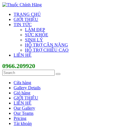
TRANG CHỦ
GIỚI THIỆU
TIN TỨC
LÀM ĐẸP
SỨC KHỎE
SINH LÝ
HỖ TRỢ CÂN NẶNG
HỖ TRỢ CHIỀU CAO
LIÊN HỆ
0966.209920
Cửa hàng
Gallery Details
Giỏ hàng
GIỚI THIỆU
LIÊN HỆ
Our Gallery
Our Teams
Pricing
Tài khoản