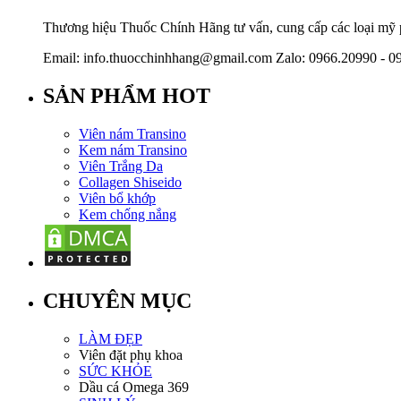
Thương hiệu Thuốc Chính Hãng tư vấn, cung cấp các loại mỹ ph
Email: info.thuocchinhhang@gmail.com Zalo: 0966.20990 - 0
SẢN PHẨM HOT
Viên nám Transino
Kem nám Transino
Viên Trắng Da
Collagen Shiseido
Viên bổ khớp
Kem chống nắng
CHUYÊN MỤC
LÀM ĐẸP
Viên đặt phụ khoa
SỨC KHỎE
Dầu cá Omega 369