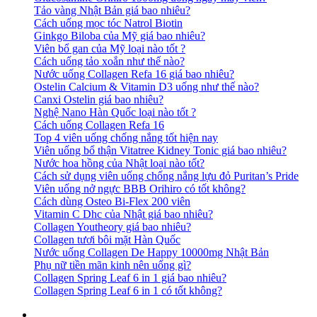
Tảo vàng Nhật Bản giá bao nhiêu?
Cách uống mọc tóc Natrol Biotin
Ginkgo Biloba của Mỹ giá bao nhiêu?
Viên bổ gan của Mỹ loại nào tốt ?
Cách uống tảo xoắn như thế nào?
Nước uống Collagen Refa 16 giá bao nhiêu?
Ostelin Calcium & Vitamin D3 uống như thế nào?
Canxi Ostelin giá bao nhiêu?
Nghệ Nano Hàn Quốc loại nào tốt ?
Cách uống Collagen Refa 16
Top 4 viên uống chống nắng tốt hiện nay
Viên uống bổ thận Vitatree Kidney Tonic giá bao nhiêu?
Nước hoa hồng của Nhật loại nào tốt?
Cách sử dụng viên uống chống nắng lựu đỏ Puritan’s Pride
Viên uống nở ngực BBB Orihiro có tốt không?
Cách dùng Osteo Bi-Flex 200 viên
Vitamin C Dhc của Nhật giá bao nhiêu?
Collagen Youtheory giá bao nhiêu?
Collagen tươi bôi mặt Hàn Quốc
Nước uống Collagen De Happy 10000mg Nhật Bản
Phụ nữ tiền mãn kinh nên uống gì?
Collagen Spring Leaf 6 in 1 giá bao nhiêu?
Collagen Spring Leaf 6 in 1 có tốt không?