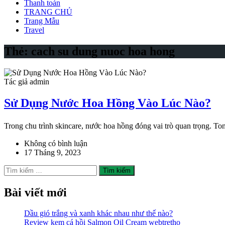
Thanh toán
TRANG CHỦ
Trang Mẫu
Travel
Thẻ:
cach su dung nuoc hoa hong
Tác giả admin
Sử Dụng Nước Hoa Hồng Vào Lúc Nào?
Trong chu trình skincare, nước hoa hồng đóng vai trò quan trọng. 
Không có bình luận
17 Tháng 9, 2023
Tìm
kiếm
cho:
Bài viết mới
Dầu gió trắng và xanh khác nhau như thế nào?
Review kem cá hồi Salmon Oil Cream webtretho