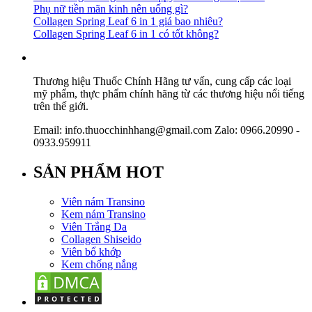
Phụ nữ tiền mãn kinh nên uống gì?
Collagen Spring Leaf 6 in 1 giá bao nhiêu?
Collagen Spring Leaf 6 in 1 có tốt không?
Thương hiệu Thuốc Chính Hãng tư vấn, cung cấp các loại
mỹ phẩm, thực phẩm chính hãng từ các thương hiệu nổi tiếng
trên thế giới.
Email: info.thuocchinhhang@gmail.com Zalo: 0966.20990 -
0933.959911
SẢN PHẨM HOT
Viên nám Transino
Kem nám Transino
Viên Trắng Da
Collagen Shiseido
Viên bổ khớp
Kem chống nắng