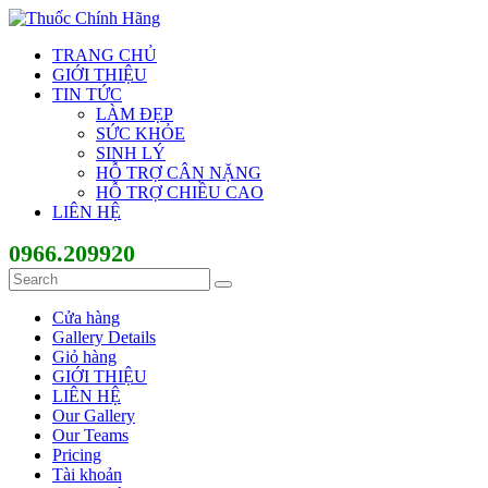
TRANG CHỦ
GIỚI THIỆU
TIN TỨC
LÀM ĐẸP
SỨC KHỎE
SINH LÝ
HỖ TRỢ CÂN NẶNG
HỖ TRỢ CHIỀU CAO
LIÊN HỆ
0966.209920
Cửa hàng
Gallery Details
Giỏ hàng
GIỚI THIỆU
LIÊN HỆ
Our Gallery
Our Teams
Pricing
Tài khoản