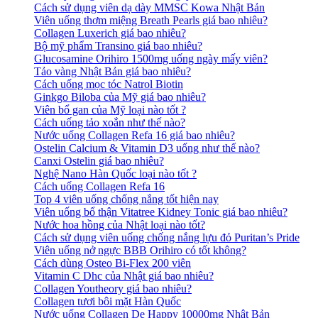
Cách sử dụng viên dạ dày MMSC Kowa Nhật Bản
Viên uống thơm miệng Breath Pearls giá bao nhiêu?
Collagen Luxerich giá bao nhiêu?
Bộ mỹ phẩm Transino giá bao nhiêu?
Glucosamine Orihiro 1500mg uống ngày mấy viên?
Tảo vàng Nhật Bản giá bao nhiêu?
Cách uống mọc tóc Natrol Biotin
Ginkgo Biloba của Mỹ giá bao nhiêu?
Viên bổ gan của Mỹ loại nào tốt ?
Cách uống tảo xoắn như thế nào?
Nước uống Collagen Refa 16 giá bao nhiêu?
Ostelin Calcium & Vitamin D3 uống như thế nào?
Canxi Ostelin giá bao nhiêu?
Nghệ Nano Hàn Quốc loại nào tốt ?
Cách uống Collagen Refa 16
Top 4 viên uống chống nắng tốt hiện nay
Viên uống bổ thận Vitatree Kidney Tonic giá bao nhiêu?
Nước hoa hồng của Nhật loại nào tốt?
Cách sử dụng viên uống chống nắng lựu đỏ Puritan’s Pride
Viên uống nở ngực BBB Orihiro có tốt không?
Cách dùng Osteo Bi-Flex 200 viên
Vitamin C Dhc của Nhật giá bao nhiêu?
Collagen Youtheory giá bao nhiêu?
Collagen tươi bôi mặt Hàn Quốc
Nước uống Collagen De Happy 10000mg Nhật Bản