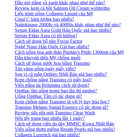
Dầu gió trắng và xanh khác nhau như thế nào?
Review kem cá hồi Salmon Oil Cream webtretho
Liệu trình uống Collagen Liquid của Mỹ
Cinal C hàm lượng bao nhiêu?
Nattokinase 2000fu và 4000fu khác nhau như thế nào?
Serum Eldas Aura Gold Hàn Quốc giá bao nhiêu?
Serum Eldas Aura có tốt không?
Cách sử dụng bổ não Focus Factor
Nghệ Nano Hàn Quốc Giá bao nhiêu?
Cách uống hoa anh thảo Puritan’s Pride 1300mg của Mỹ
Dầu khuynh diệp Mỹ chống muỗi
Cách sử dụng nước hoa hồng Transino
Tảo vàng uống ngày mấy viên?
Sụn vi cá mập Orihiro Nhật Bản giá bao nhiêu?
Kem chống nắng Transino có mấy loại?
Viên trắng da Relumins cách sử dụng?
Optibac tím uống trong bao lâu thì ngưng?
Uống Optibac Tím có tác dụng gì?
Kem chống nắng Transino là vật lý hay hóa học?
Transino Melano Signal Essence có tác dụng gì?
Review sữa rửa mặt Transino Clear Wash
Nên tẩy trang bao nhiêu lần 1 ngày?
Cách sử dụng viên dạ dày MMSC Kowa Nhật Bản
Viên uống thơm miệng Breath Pearls giá bao nhiêu?
Collagen Luxerich giá bao nhiêu?