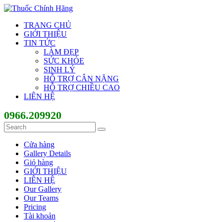
TRANG CHỦ
GIỚI THIỆU
TIN TỨC
LÀM ĐẸP
SỨC KHỎE
SINH LÝ
HỖ TRỢ CÂN NẶNG
HỖ TRỢ CHIỀU CAO
LIÊN HỆ
0966.209920
Cửa hàng
Gallery Details
Giỏ hàng
GIỚI THIỆU
LIÊN HỆ
Our Gallery
Our Teams
Pricing
Tài khoản