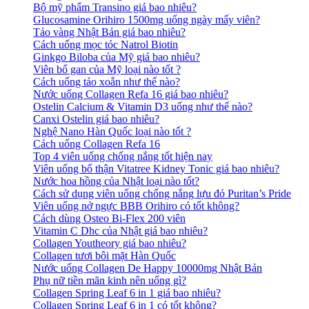
Bộ mỹ phẩm Transino giá bao nhiêu?
Glucosamine Orihiro 1500mg uống ngày mấy viên?
Tảo vàng Nhật Bản giá bao nhiêu?
Cách uống mọc tóc Natrol Biotin
Ginkgo Biloba của Mỹ giá bao nhiêu?
Viên bổ gan của Mỹ loại nào tốt ?
Cách uống tảo xoắn như thế nào?
Nước uống Collagen Refa 16 giá bao nhiêu?
Ostelin Calcium & Vitamin D3 uống như thế nào?
Canxi Ostelin giá bao nhiêu?
Nghệ Nano Hàn Quốc loại nào tốt ?
Cách uống Collagen Refa 16
Top 4 viên uống chống nắng tốt hiện nay
Viên uống bổ thận Vitatree Kidney Tonic giá bao nhiêu?
Nước hoa hồng của Nhật loại nào tốt?
Cách sử dụng viên uống chống nắng lựu đỏ Puritan’s Pride
Viên uống nở ngực BBB Orihiro có tốt không?
Cách dùng Osteo Bi-Flex 200 viên
Vitamin C Dhc của Nhật giá bao nhiêu?
Collagen Youtheory giá bao nhiêu?
Collagen tươi bôi mặt Hàn Quốc
Nước uống Collagen De Happy 10000mg Nhật Bản
Phụ nữ tiền mãn kinh nên uống gì?
Collagen Spring Leaf 6 in 1 giá bao nhiêu?
Collagen Spring Leaf 6 in 1 có tốt không?