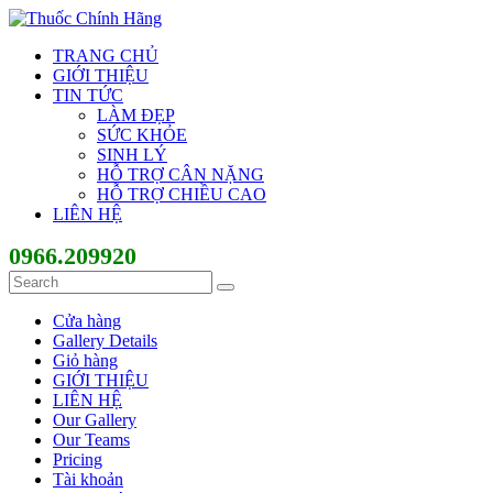
TRANG CHỦ
GIỚI THIỆU
TIN TỨC
LÀM ĐẸP
SỨC KHỎE
SINH LÝ
HỖ TRỢ CÂN NẶNG
HỖ TRỢ CHIỀU CAO
LIÊN HỆ
0966.209920
Cửa hàng
Gallery Details
Giỏ hàng
GIỚI THIỆU
LIÊN HỆ
Our Gallery
Our Teams
Pricing
Tài khoản