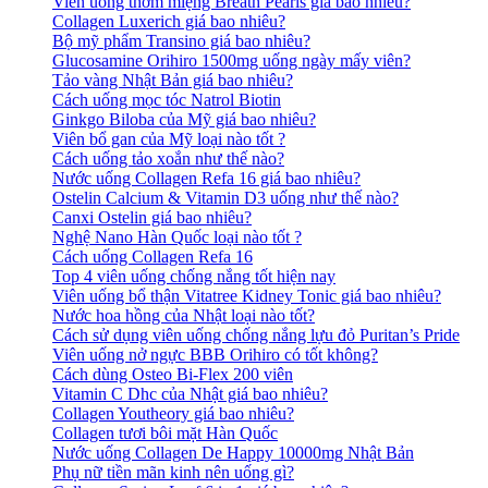
Viên uống thơm miệng Breath Pearls giá bao nhiêu?
Collagen Luxerich giá bao nhiêu?
Bộ mỹ phẩm Transino giá bao nhiêu?
Glucosamine Orihiro 1500mg uống ngày mấy viên?
Tảo vàng Nhật Bản giá bao nhiêu?
Cách uống mọc tóc Natrol Biotin
Ginkgo Biloba của Mỹ giá bao nhiêu?
Viên bổ gan của Mỹ loại nào tốt ?
Cách uống tảo xoắn như thế nào?
Nước uống Collagen Refa 16 giá bao nhiêu?
Ostelin Calcium & Vitamin D3 uống như thế nào?
Canxi Ostelin giá bao nhiêu?
Nghệ Nano Hàn Quốc loại nào tốt ?
Cách uống Collagen Refa 16
Top 4 viên uống chống nắng tốt hiện nay
Viên uống bổ thận Vitatree Kidney Tonic giá bao nhiêu?
Nước hoa hồng của Nhật loại nào tốt?
Cách sử dụng viên uống chống nắng lựu đỏ Puritan’s Pride
Viên uống nở ngực BBB Orihiro có tốt không?
Cách dùng Osteo Bi-Flex 200 viên
Vitamin C Dhc của Nhật giá bao nhiêu?
Collagen Youtheory giá bao nhiêu?
Collagen tươi bôi mặt Hàn Quốc
Nước uống Collagen De Happy 10000mg Nhật Bản
Phụ nữ tiền mãn kinh nên uống gì?