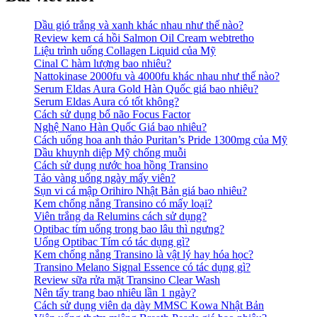
Dầu gió trắng và xanh khác nhau như thế nào?
Review kem cá hồi Salmon Oil Cream webtretho
Liệu trình uống Collagen Liquid của Mỹ
Cinal C hàm lượng bao nhiêu?
Nattokinase 2000fu và 4000fu khác nhau như thế nào?
Serum Eldas Aura Gold Hàn Quốc giá bao nhiêu?
Serum Eldas Aura có tốt không?
Cách sử dụng bổ não Focus Factor
Nghệ Nano Hàn Quốc Giá bao nhiêu?
Cách uống hoa anh thảo Puritan’s Pride 1300mg của Mỹ
Dầu khuynh diệp Mỹ chống muỗi
Cách sử dụng nước hoa hồng Transino
Tảo vàng uống ngày mấy viên?
Sụn vi cá mập Orihiro Nhật Bản giá bao nhiêu?
Kem chống nắng Transino có mấy loại?
Viên trắng da Relumins cách sử dụng?
Optibac tím uống trong bao lâu thì ngưng?
Uống Optibac Tím có tác dụng gì?
Kem chống nắng Transino là vật lý hay hóa học?
Transino Melano Signal Essence có tác dụng gì?
Review sữa rửa mặt Transino Clear Wash
Nên tẩy trang bao nhiêu lần 1 ngày?
Cách sử dụng viên dạ dày MMSC Kowa Nhật Bản