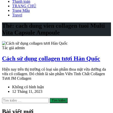
Thanh toán
TRANG CHỦ
Trang Mẫu
Travel
Thẻ:
cach dung vien collagen tuoi Multi
Vita Capsule Ampoule
Tác giả admin
Cách sử dụng collagen tươi Hàn Quốc
Hiện nay trên thị trường có loại sản phẩm thoa mặt vừa dưỡng da
vừa có collagen. Đó chính là sản phẩm Viên Tinh Chất Collagen
Tươi JM Collagen
Không có bình luận
12 Tháng 11, 2023
Tìm
kiếm
cho:
Bài viết mới