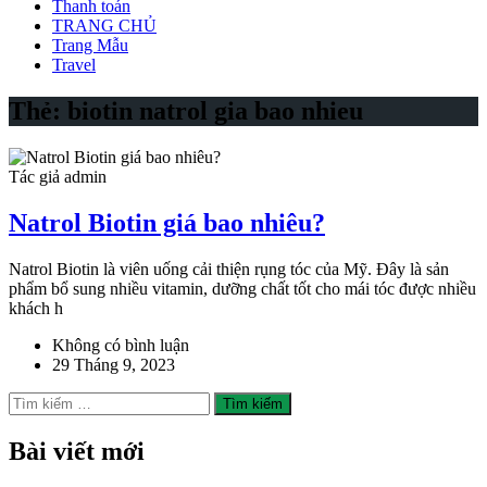
Thanh toán
TRANG CHỦ
Trang Mẫu
Travel
Thẻ:
biotin natrol gia bao nhieu
Tác giả admin
Natrol Biotin giá bao nhiêu?
Natrol Biotin là viên uống cải thiện rụng tóc của Mỹ. Đây là sản
phẩm bổ sung nhiều vitamin, dưỡng chất tốt cho mái tóc được nhiều
khách h
Không có bình luận
29 Tháng 9, 2023
Tìm
kiếm
cho:
Bài viết mới