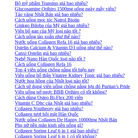
Bộ mỹ phẩm Transino giá bao nhiêu?
Glucosamine Orihiro 1500mg uống ngày mấy viên?
Tảo vàng Nhật Bản giá bao nhiêu?
Cách uống mọc tóc Natrol Biotin
Ginkgo Biloba của Mỹ giá bao nhiêu?
Viên bổ gan của Mỹ loại nào tốt ?
Cách uống tảo xoắn như thế nào?
Nước uống Collagen Refa 16 giá bao nhiêu?
Ostelin Calcium & Vitamin D3 uống như thế nào?
Canxi Ostelin giá bao nhiêu?
Nghệ Nano Hàn Quốc loại nào tốt ?
Cách uống Collagen Refa 16
Top 4 viên uống chống nắng tốt hiện nay
Viên uống bổ thận Vitatree Kidney Tonic giá bao nhiêu?
Nước hoa hồng của Nhật loại nào tốt?
Cách sử dụng viên uống chống nắng lựu đỏ Puritan’s Pride
Viên uống nở ngực BBB Orihiro có tốt không?
Cách dùng Osteo Bi-Flex 200 viên
Vitamin C Dhc của Nhật giá bao nhiêu?
Collagen Youtheory giá bao nhiêu?
Collagen tươi bôi mặt Hàn Quốc
Nước uống Collagen De Happy 10000mg Nhật Bản
Phụ nữ tiền mãn kinh nên uống gì?
Collagen Spring Leaf 6 in 1 giá bao nhiêu?
Collagen Spring Leaf 6 in 1 có tốt không?