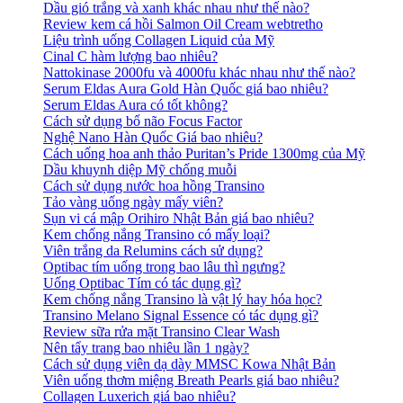
Dầu gió trắng và xanh khác nhau như thế nào?
Review kem cá hồi Salmon Oil Cream webtretho
Liệu trình uống Collagen Liquid của Mỹ
Cinal C hàm lượng bao nhiêu?
Nattokinase 2000fu và 4000fu khác nhau như thế nào?
Serum Eldas Aura Gold Hàn Quốc giá bao nhiêu?
Serum Eldas Aura có tốt không?
Cách sử dụng bổ não Focus Factor
Nghệ Nano Hàn Quốc Giá bao nhiêu?
Cách uống hoa anh thảo Puritan’s Pride 1300mg của Mỹ
Dầu khuynh diệp Mỹ chống muỗi
Cách sử dụng nước hoa hồng Transino
Tảo vàng uống ngày mấy viên?
Sụn vi cá mập Orihiro Nhật Bản giá bao nhiêu?
Kem chống nắng Transino có mấy loại?
Viên trắng da Relumins cách sử dụng?
Optibac tím uống trong bao lâu thì ngưng?
Uống Optibac Tím có tác dụng gì?
Kem chống nắng Transino là vật lý hay hóa học?
Transino Melano Signal Essence có tác dụng gì?
Review sữa rửa mặt Transino Clear Wash
Nên tẩy trang bao nhiêu lần 1 ngày?
Cách sử dụng viên dạ dày MMSC Kowa Nhật Bản
Viên uống thơm miệng Breath Pearls giá bao nhiêu?
Collagen Luxerich giá bao nhiêu?