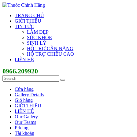
TRANG CHỦ
GIỚI THIỆU
TIN TỨC
LÀM ĐẸP
SỨC KHỎE
SINH LÝ
HỖ TRỢ CÂN NẶNG
HỖ TRỢ CHIỀU CAO
LIÊN HỆ
0966.209920
Cửa hàng
Gallery Details
Giỏ hàng
GIỚI THIỆU
LIÊN HỆ
Our Gallery
Our Teams
Pricing
Tài khoản